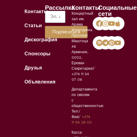
Рассылка
Контакты
Социальные
Контакты
сети
Концертный
зал им.
Арама
Статьи
Хачатуряна
Подписаться
Проспект
Дискография
Маштоца
46
Армения,
Спонсоры
0002,
Ереван
Друзья
Секретариат՝
+374 11 54
07 06
Объявления
Департамента
по связям
с
общественностью
Тел:/
Факс՝
+374
11 56 29 00
Касса: