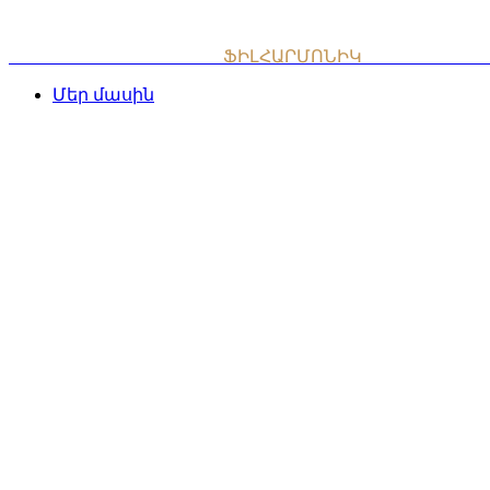
Skip
to
content
ՀԱՅԱՍՏԱՆԻ ԱԶԳԱՅԻՆ
ՖԻԼՀԱՐՄՈՆԻԿ
ՆՎԱԳԱԽՈՒՄ
Մեր մասին