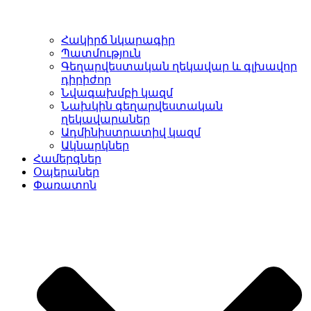
Հակիրճ նկարագիր
Պատմություն
Գեղարվեստական ղեկավար և գլխավոր
դիրիժոր
Նվագախմբի կազմ
Նախկին գեղարվեստական
ղեկավարաներ
Ադմինիստրատիվ կազմ
Ակնարկներ
Համերգներ
Օպերաներ
Փառատոն