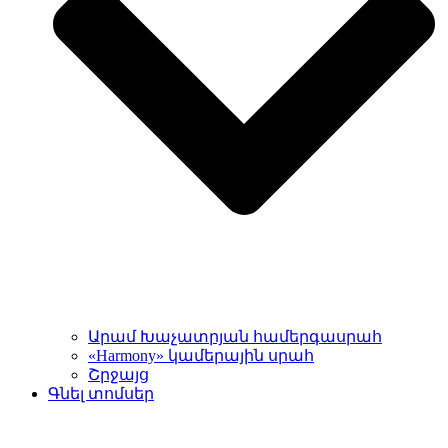
Արամ Խաչատրյան համերգասրահ
«Harmony» կամերային սրահ
Շրջայց
Գնել տոմսեր