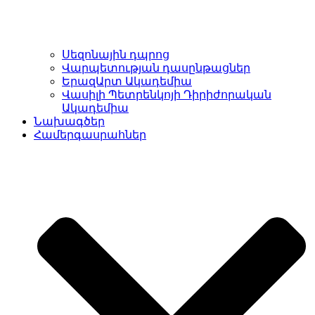
Սեզոնային դպրոց
Վարպետության դասընթացներ
ԵրազԱրտ Ակադեմիա
Վասիլի Պետրենկոյի Դիրիժորական
Ակադեմիա
Նախագծեր
Համերգասրահներ