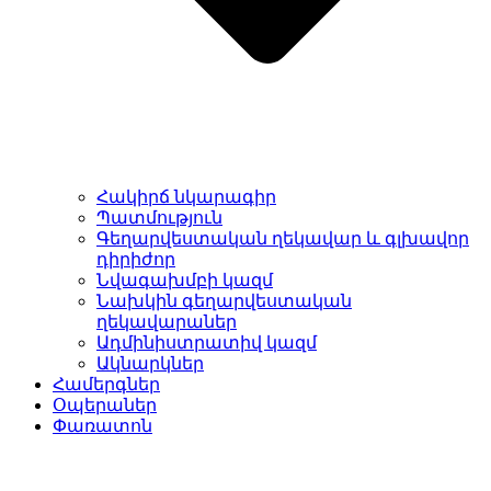
Հակիրճ նկարագիր
Պատմություն
Գեղարվեստական ղեկավար և գլխավոր
դիրիժոր
Նվագախմբի կազմ
Նախկին գեղարվեստական
ղեկավարաներ
Ադմինիստրատիվ կազմ
Ակնարկներ
Համերգներ
Օպերաներ
Փառատոն