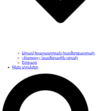
Արամ Խաչատրյան համերգասրահ
«Harmony» կամերային սրահ
Շրջայց
Գնել տոմսեր