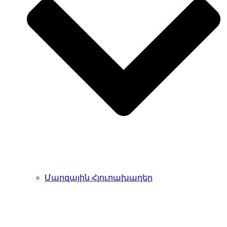
Մարզային Հյուրախաղեր