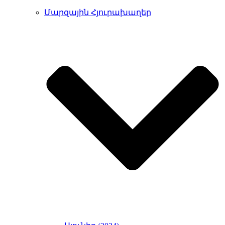
Մարզային Հյուրախաղեր