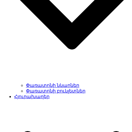
Փառատոնի նկարներ
Փառատոնի բուկլետներ
Հյուրախաղեր