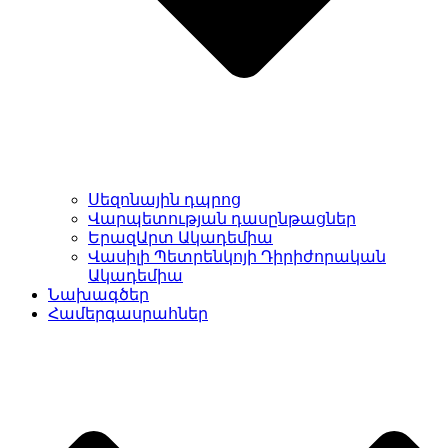
Սեզոնային դպրոց
Վարպետության դասընթացներ
ԵրազԱրտ Ակադեմիա
Վասիլի Պետրենկոյի Դիրիժորական
Ակադեմիա
Նախագծեր
Համերգասրահներ