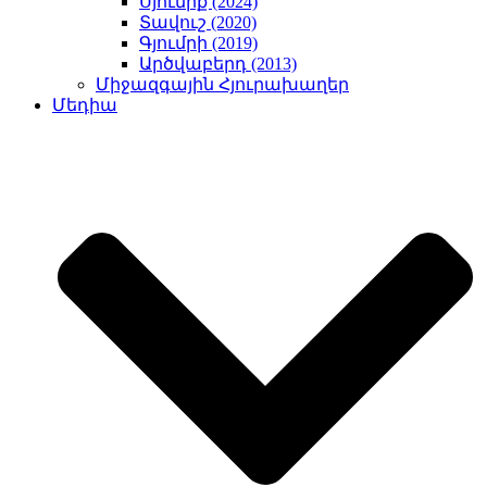
Սյունիք (2024)
Տավուշ (2020)
Գյումրի (2019)
Արծվաբերդ (2013)
Միջազգային Հյուրախաղեր
Մեդիա