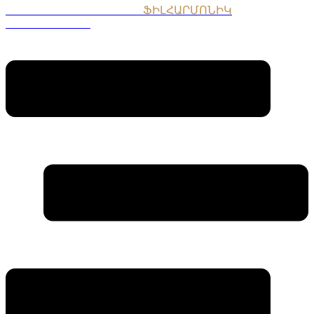
ՀԱՅԱՍՏԱՆԻ ԱԶԳԱՅԻՆ
ՖԻԼՀԱՐՄՈՆԻԿ
ՆՎԱԳԱԽՈՒՄԲ