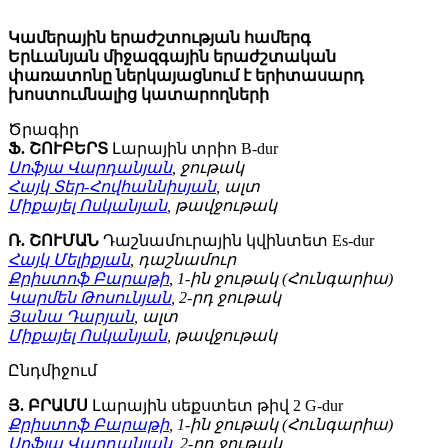
Կամերային երաժշտության համերգ
Երևանյան միջազգային երաժշտական
փառատոնը ներկայացնում է երիտասարդ
խոստումնալից կատարողների
Ծրագիր
Ֆ. ՇՈՒԲԵՐՏ
Լարային տրիո B-dur
Սոֆյա Վարդանյան
, ջութակ
Հայկ Տեր-Հովհաննիսյան
, ալտ
Միքայել Ոսկանյան
, թավջութակ
Ռ. ՇՈՒՄԱՆ
Դաշնամուրային կվինտետ Es-dur
Հայկ Մելիքյան
, դաշնամուր
Քրիստոֆ Բարաթի
, 1-ին ջութակ (Հունգարիա)
Կարմեն Թոսունյան
, 2-րդ ջութակ
Յանա Դարյան
, ալտ
Միքայել Ոսկանյան
, թավջութակ
Ընդմիջում
Յ. ԲՐԱՄՍ
Լարային սեքստետ թիվ 2 G-dur
Քրիստոֆ Բարաթի
, 1-ին ջութակ (Հունգարիա)
Սոֆյա Վարդանյան
, 2-րդ ջութակ