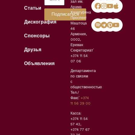
зал им.
Арама
Статьи
Хачатуряна
Подписаться
Проспект
Дискография
Маштоца
46
Армения,
Спонсоры
0002,
Ереван
Друзья
Секретариат՝
+374 11 54
07 06
Объявления
Департамента
по связям
с
общественностью
Тел:/
Факс՝
+374
11 56 29 00
Касса:
+374 11 54
57 42,
+374 77 67
72 26