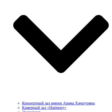
Концертный зал имени Арама Хачатуряна
Камерный зал «Harmony»