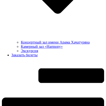
Концертный зал имени Арама Хачатуряна
Камерный зал «Harmony»
Экскурсия
Заказать билеты