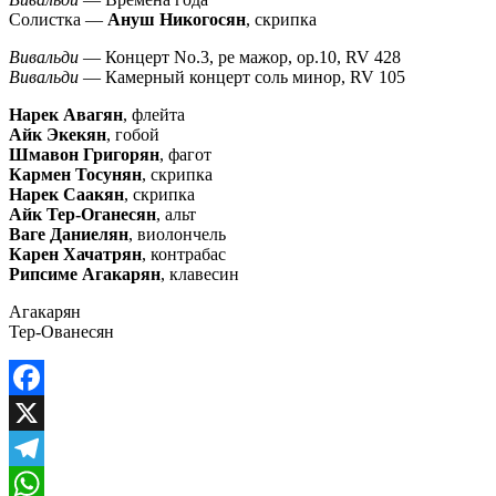
Солистка —
Ануш Никогосян
, скрипка
Вивальди
— Концерт No.3, ре мажор, op.10, RV 428
Вивальди
— Камерный концерт соль минор, RV 105
Нарек Авагян
, флейта
Айк Экекян
, гобой
Шмавон Григорян
, фагот
Кармен Тосунян
, скрипка
Нарек Саакян
, скрипка
Айк Тер-Оганесян
, альт
Ваге Даниелян
, виолончель
Карен Хачатрян
, контрабас
Рипсиме Агакарян
, клавесин
Агакарян
Тер-Ованесян
Facebook
X
Telegram