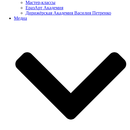
Мастер-классы
ЕразАрт Академия
Дирижёрская Академия Василия Петренко
Медиа