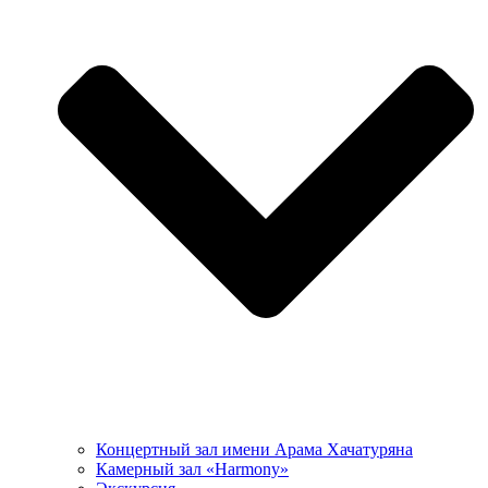
Концертный зал имени Арама Хачатуряна
Камерный зал «Harmony»