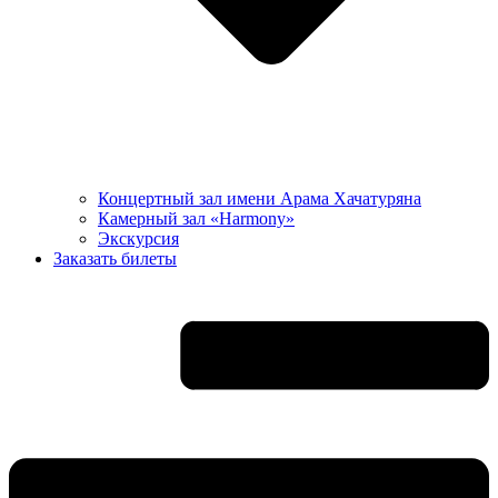
Концертный зал имени Арама Хачатуряна
Камерный зал «Harmony»
Экскурсия
Заказать билеты