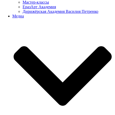
Мастер-классы
ЕразАрт Академия
Дирижёрская Академия Василия Петренко
Медиа