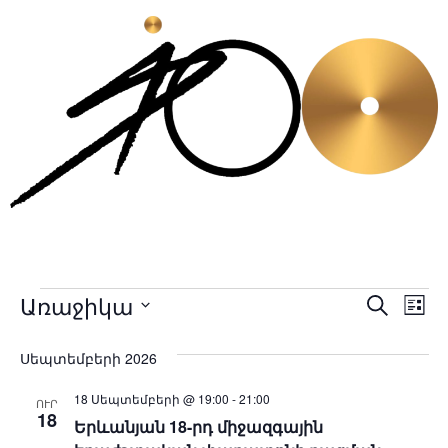
Առաջիկա
Համ
Հ
Search
Ցուց
Select
Vi
Sear
date.
Սեպտեմբերի 2026
Na
and
18 Սեպտեմբերի @ 19:00
-
21:00
ՈՒՐ
View
18
Երևանյան 18-րդ միջազգային