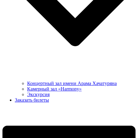
Концертный зал имени Арама Хачатуряна
Камерный зал «Harmony»
Экскурсия
Заказать билеты