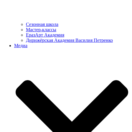
Сезонная школа
Мастер-классы
ЕразАрт Академия
Дирижёрская Академия Василия Петренко
Медиа