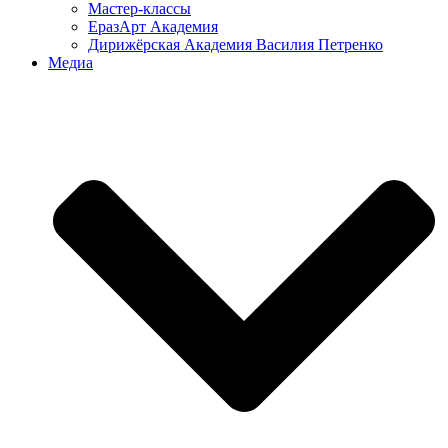
Мастер-классы
ЕразАрт Академия
Дирижёрская Академия Василия Петренко
Медиа