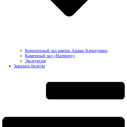
Концертный зал имени Арама Хачатуряна
Камерный зал «Harmony»
Экскурсия
Заказать билеты