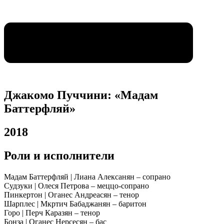
Джакомо Пуччини: «Мадам
Баттерфляй»
2018
Роли и исполнители
Мадам Баттерфляй | Лиана Алексанян – сопрано
Судзуки | Олеся Петрова – меццо-сопрано
Пинкертон | Оганес Андреасян – тенор
Шарплес | Мкртич Бабаджанян – баритон
Горо | Перч Каразян – тенор
Бонза | Оганес Нерсесян – бас