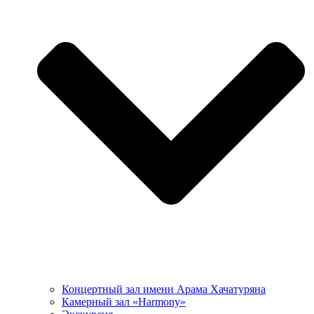
Концертный зал имени Арама Хачатуряна
Камерный зал «Harmony»