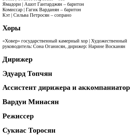
Ямадори | Ашот Гантарджян – баритон
Комиссар | Гагик Варданян – баритон
Кэт | Сильва Петросян – сопрано
Хоры
«Ховер» государственный камерный хор | Художественный
руководитель: Сона Оганисян, дирижер: Нарине Восканян
Дирижер
Эдуард Топчян
Ассистент дирижера и аккомпаниатор
Вардуи Минасян
Режиссер
Сукиас Торосян