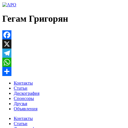
Перейти
к
содержимому
Гегам Григорян
Facebook
X
Telegram
WhatsApp
Отправить
Контакты
Статьи
Дискография
Спонсоры
Друзья
Объявления
Контакты
Статьи