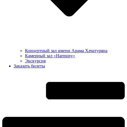
Концертный зал имени Арама Хачатуряна
Камерный зал «Harmony»
Экскурсия
Заказать билеты