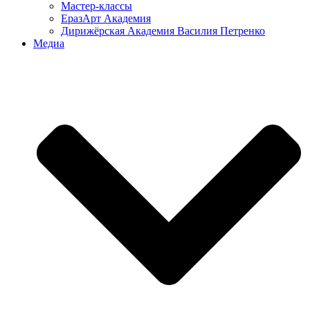
Мастер-классы
ЕразАрт Академия
Дирижёрская Академия Василия Петренко
Медиа