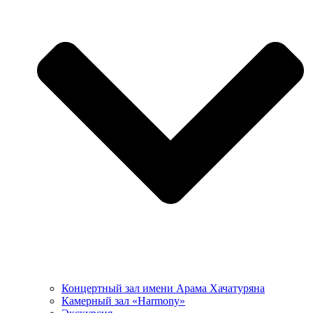
Концертный зал имени Арама Хачатуряна
Камерный зал «Harmony»