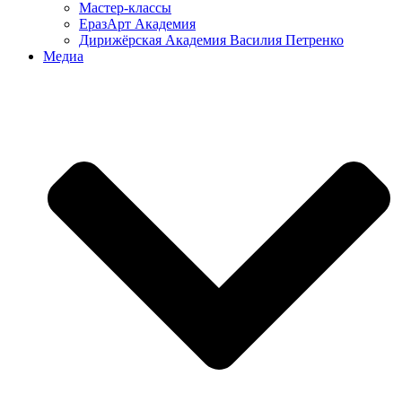
Мастер-классы
ЕразАрт Академия
Дирижёрская Академия Василия Петренко
Медиа