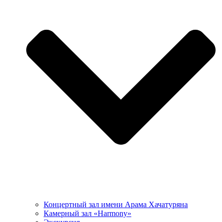
Концертный зал имени Арама Хачатуряна
Камерный зал «Harmony»