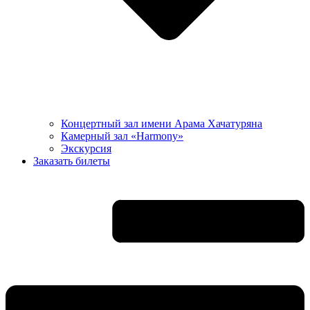
Концертный зал имени Арама Хачатуряна
Камерный зал «Harmony»
Экскурсия
Заказать билеты