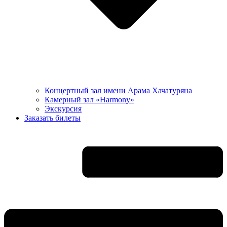
Концертный зал имени Арама Хачатуряна
Камерный зал «Harmony»
Экскурсия
Заказать билеты