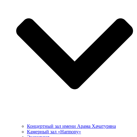
Концертный зал имени Арама Хачатуряна
Камерный зал «Harmony»