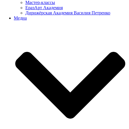
Мастер-классы
ЕразАрт Академия
Дирижёрская Академия Василия Петренко
Медиа