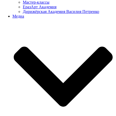
Мастер-классы
ЕразАрт Академия
Дирижёрская Академия Василия Петренко
Медиа