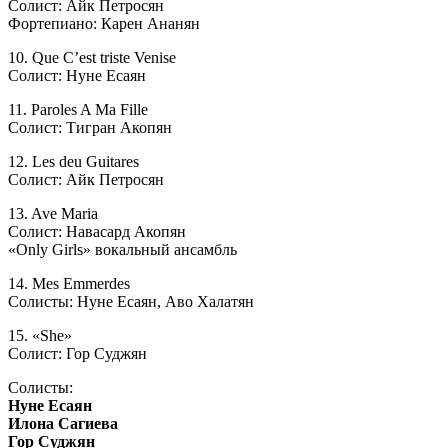
Солист: Айк Петросян
Фортепиано: Карен Ананян
10. Que C’est triste Venise
Солист: Нуне Есаян
11. Paroles A Ma Fille
Солист: Тигран Акопян
12. Les deu Guitares
Солист: Айк Петросян
13. Ave Maria
Солист: Навасард Акопян
«Only Girls» вокальный ансамбль
14. Mes Emmerdes
Солисты: Нуне Есаян, Аво Халатян
15. «She»
Солист: Гор Суджян
Солисты:
Нуне Есаян
Илона Сагиева
Гор Суджян