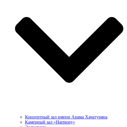
Концертный зал имени Арама Хачатуряна
Камерный зал «Harmony»