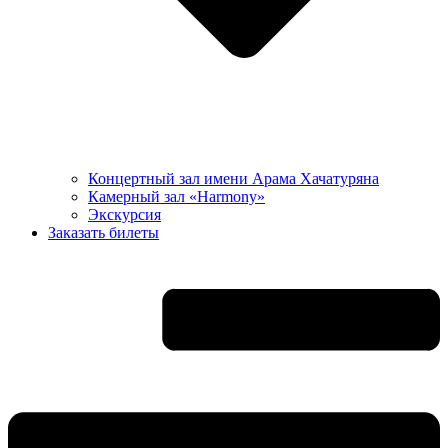
Концертный зал имени Арама Хачатуряна
Камерный зал «Harmony»
Экскурсия
Заказать билеты