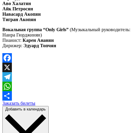
Аво Халатян
Айк Петросян
Навасард Акопян
Тигран Акопян
Вокальная группа “
Only Girls
”
(Музыкальный руководитель:
Наира Гюрджинян)
Пианист:
Карен Ананян
Дирижер:
Эдуард Топчян
Facebook
X
Telegram
WhatsApp
Заказать билеты
Отправить
Добавить в календарь