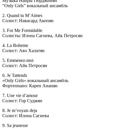
Музыка Наиры Гюрджинян
“Only Girls” вокальный ансамбль
2. Quand tu M’Aimes
Солист: Навасард Акопян
3. For Me Formidable
Солисты: Илона Сагиева, Айк Петросян
4. La Boheme
Солист: Аво Халатян
5. Emmenez-moi
Солист: Айк Петросян
6. Je Tattends
«Only Girls» вокальный ансамбль
Фортепиано: Карен Ананян
7. Une vie d’amour
Солист: Гор Суджян
8. Je m’voyais deja
Солист: Илона Сагиева
9. Sa jeunesse