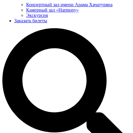
Концертный зал имени Арама Хачатуряна
Камерный зал «Harmony»
Экскурсия
Заказать билеты