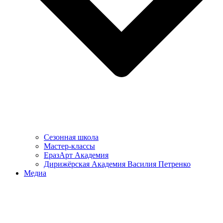
Сезонная школа
Мастер-классы
ЕразАрт Академия
Дирижёрская Академия Василия Петренко
Медиа