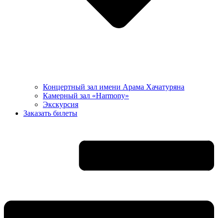
Концертный зал имени Арама Хачатуряна
Камерный зал «Harmony»
Экскурсия
Заказать билеты