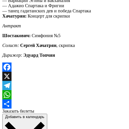
— Вариации Эгины и вакханалия
— Адажио Спартака и Фригии
— танец гадитанских дев и победа Спартака
Хачатурян:
Концерт для скрипки
Антракт
Шостакович:
Симфония №5
Солист:
Сергей Хачатрян
, скрипка
Дирижер:
Эдуард Топчян
Facebook
X
Telegram
WhatsApp
Заказать билеты
Отправить
Добавить в календарь