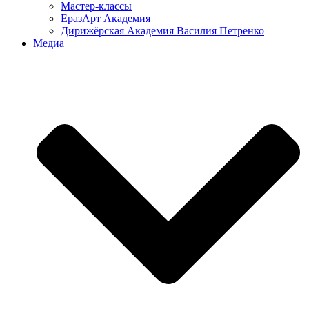
Мастер-классы
ЕразАрт Академия
Дирижёрская Академия Василия Петренко
Медиа