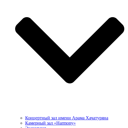
Концертный зал имени Арама Хачатуряна
Камерный зал «Harmony»