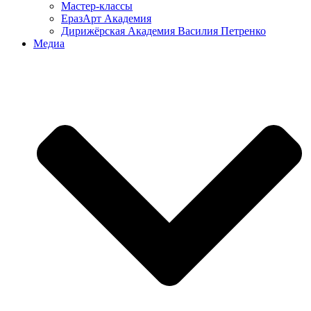
Мастер-классы
ЕразАрт Академия
Дирижёрская Академия Василия Петренко
Медиа