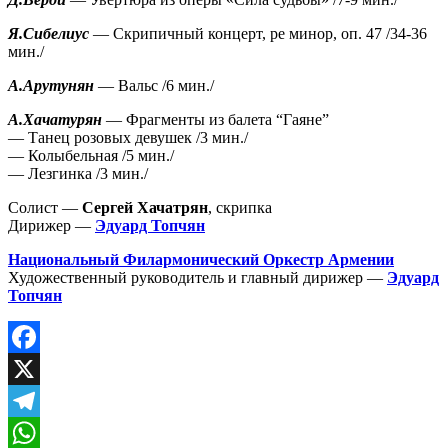
Я.Сибелиус
— Скрипичный концерт, ре минор, оп. 47 /34-36
мин./
А.Арутунян
— Вальс /6 мин./
А.Хачатурян
— Фрагменты из балета “Гаяне”
— Танец розовых девушек /3 мин./
— Колыбельная /5 мин./
— Лезгинка /3 мин./
Солист —
Сергей Хачатрян
, скрипка
Дирижер —
Эдуард Топчян
Национальный Филармонический Оркестр Армении
Художественный руководитель и главный дирижер —
Эдуард
Топчян
Facebook
X
Telegram