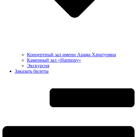
Концертный зал имени Арама Хачатуряна
Камерный зал «Harmony»
Экскурсия
Заказать билеты