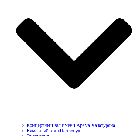
Концертный зал имени Арама Хачатуряна
Камерный зал «Harmony»