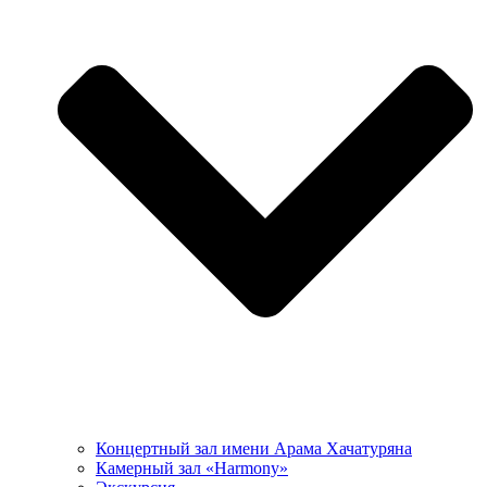
Концертный зал имени Арама Хачатуряна
Камерный зал «Harmony»