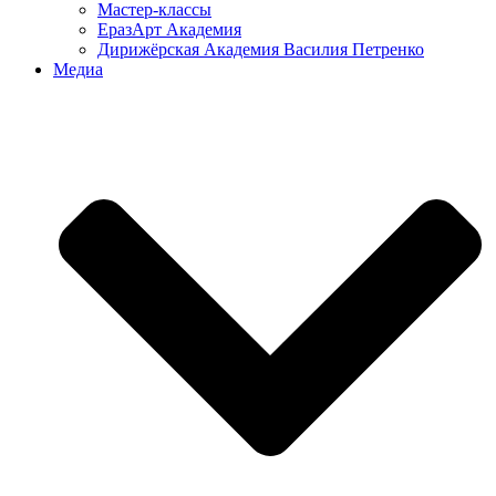
Мастер-классы
ЕразАрт Академия
Дирижёрская Академия Василия Петренко
Медиа