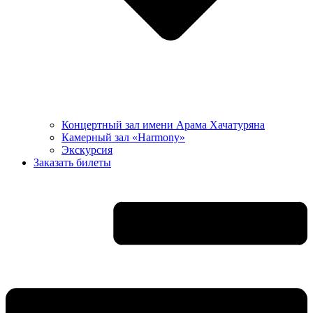
Концертный зал имени Арама Хачатуряна
Камерный зал «Harmony»
Экскурсия
Заказать билеты