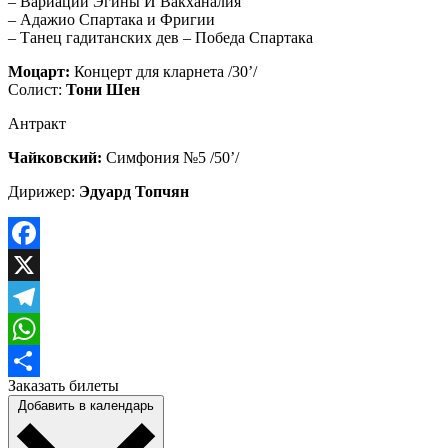
– Вариации Эгины И Вакханалия
– Адажио Спартака и Фригии
– Танец гадитанских дев – Победа Спартака
Моцарт:
Концерт для кларнета /30’/
Солист:
Тони Шен
Антракт
Чайковский:
Симфония №5 /50’/
Дирижер:
Эдуард Топчян
Facebook
X
Telegram
WhatsApp
Заказать билеты
Отправить
Добавить в календарь