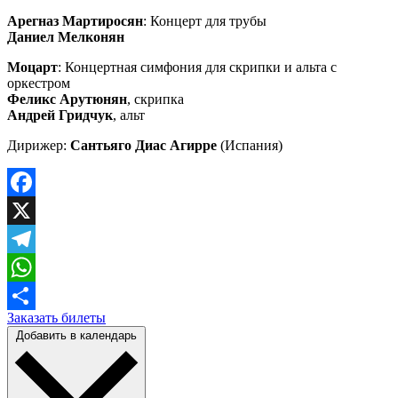
Арегназ Мартиросян
: Концерт для трубы
Даниел Мелконян
Моцарт
: Концертная симфония для скрипки и альта с
оркестром
Феликс Арутюнян
, скрипка
Андрей Гридчук
, альт
Дирижер:
Сантьяго Диас Агирре
(Испания)
Facebook
X
Telegram
WhatsApp
Заказать билеты
Отправить
Добавить в календарь