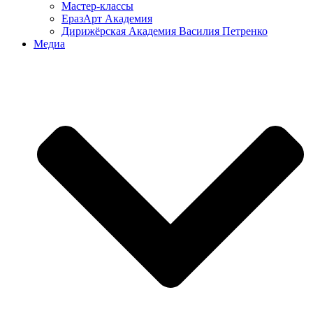
Мастер-классы
ЕразАрт Академия
Дирижёрская Академия Василия Петренко
Медиа