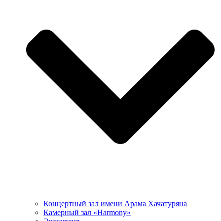
Концертный зал имени Арама Хачатуряна
Камерный зал «Harmony»