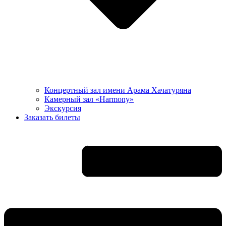
Концертный зал имени Арама Хачатуряна
Камерный зал «Harmony»
Экскурсия
Заказать билеты