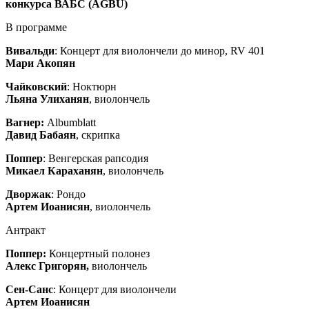
конкурса ВАБС (AGBU)
В программе
Вивальди
: Концерт для виолончели до минор, RV 401
Мари Акопян
Чайковский
: Ноктюрн
Льяна Улиханян
, виолончель
Вагнер:
Albumblatt
Давид Бабаян
, скрипка
Поппер
: Венгерская рапсодия
Микаел Караханян
, виолончель
Дворжак
: Рондо
Артем Иоанисян
, виолончель
Антракт
Поппер:
Концертный полонез
Алекс Григорян,
виолончель
Сен-Санс
: Концерт для виолончели
Артем Иоанисян