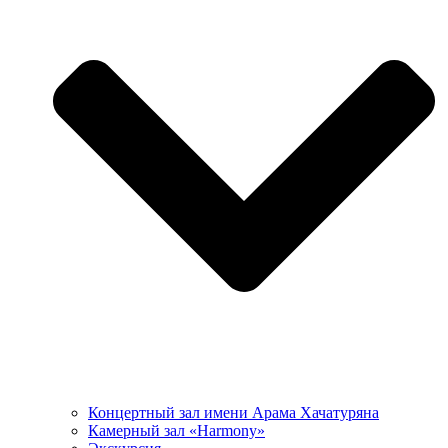
Концертный зал имени Арама Хачатуряна
Камерный зал «Harmony»