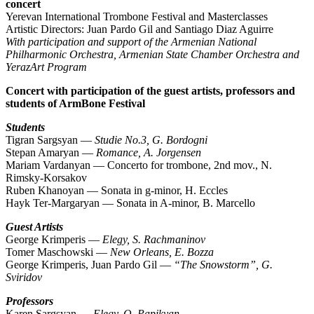
concert
Yerevan International Trombone Festival and Masterclasses
Artistic Directors: Juan Pardo Gil and Santiago Diaz Aguirre
With participation and support of the Armenian National
Philharmonic Orchestra, Armenian State Chamber Orchestra and
YerazArt Program
Concert with participation of the guest artists, professors and
students of ArmBone Festival
Students
Tigran Sargsyan —
Studie No.3, G. Bordogni
Stepan Amaryan —
Romance, A. Jorgensen
Mariam Vardanyan — Concerto for trombone, 2nd mov., N.
Rimsky-Korsakov
Ruben Khanoyan — Sonata in g-minor, H. Eccles
Hayk Ter-Margaryan — Sonata in A-minor, B. Marcello
Guest Artists
George Krimperis —
Elegy, S. Rachmaninov
Tomer Maschowski —
New Orleans, E. Bozza
George Krimperis, Juan Pardo Gil —
“The Snowstorm”, G.
Sviridov
Professors
Karen Sargsyan —
Elegy, O. Papikyan