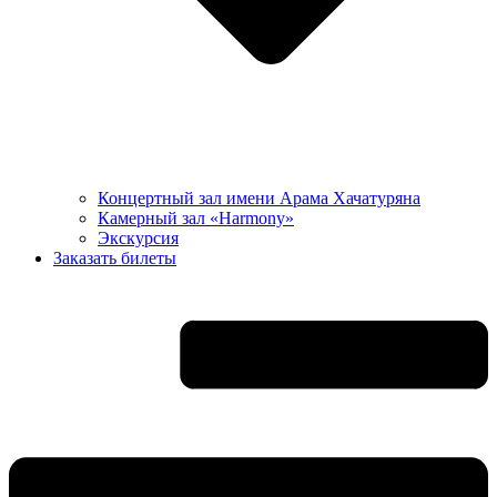
Концертный зал имени Арама Хачатуряна
Камерный зал «Harmony»
Экскурсия
Заказать билеты