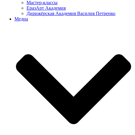
Мастер-классы
ЕразАрт Академия
Дирижёрская Академия Василия Петренко
Медиа