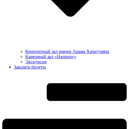
Концертный зал имени Арама Хачатуряна
Камерный зал «Harmony»
Экскурсия
Заказать билеты