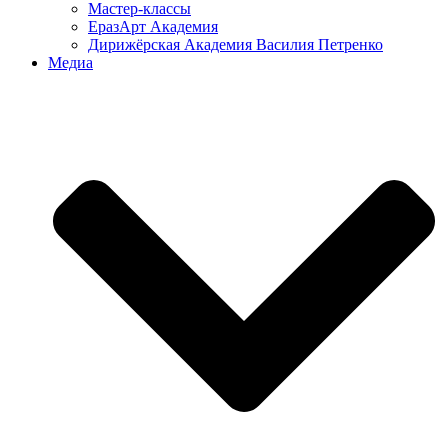
Мастер-классы
ЕразАрт Академия
Дирижёрская Академия Василия Петренко
Медиа