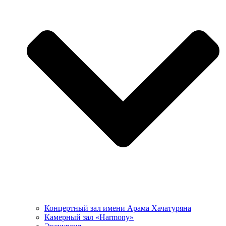
Концертный зал имени Арама Хачатуряна
Камерный зал «Harmony»