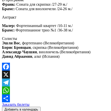
Франк:
Соната для скрипки /27-29 м./
Брамс:
Соната для виолончели /24-26 м./
Антракт
Малер:
Фортепианный квартет /10-11 м./
Брамс:
Фортепианное трио №1 /36-38 м./
Солисты
Эшли Вос
, фортепиано (Великобритания)
Борис Бровцын
, скрипка (Великобритания)
Александр Чаушян
, виолончель (Великобритания)
Давид Абраамян
, альт (Испания)
Facebook
X
Telegram
WhatsApp
Заказать билеты
Отправить
Добавить в календарь