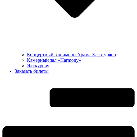
Концертный зал имени Арама Хачатуряна
Камерный зал «Harmony»
Экскурсия
Заказать билеты