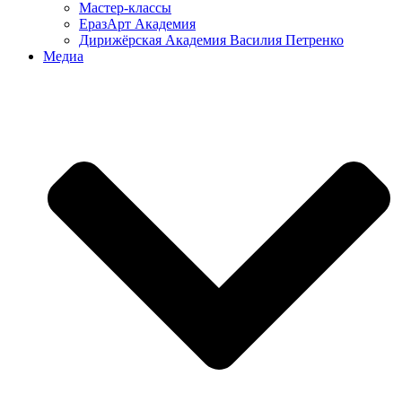
Мастер-классы
ЕразАрт Академия
Дирижёрская Академия Василия Петренко
Медиа