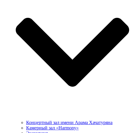
Концертный зал имени Арама Хачатуряна
Камерный зал «Harmony»