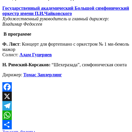
Государственный академический Большой симфонический
оркестр имени П.И.Чайковского
Художественный руководитель и главный дирижер:
Владимир Федосеев
В п
рограмме
Ф. Лист
: Концерт для фортепиано с оркестром № 1 ми-бемоль
мажор
Солист:
Адам Гуцериев
Н. Римский-Корсаков:
“Шехеразада”, симфоническая сюита
Дирижер:
Томас Зандерлинг
Facebook
X
Telegram
WhatsApp
Заказать билеты