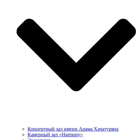
Концертный зал имени Арама Хачатуряна
Камерный зал «Harmony»