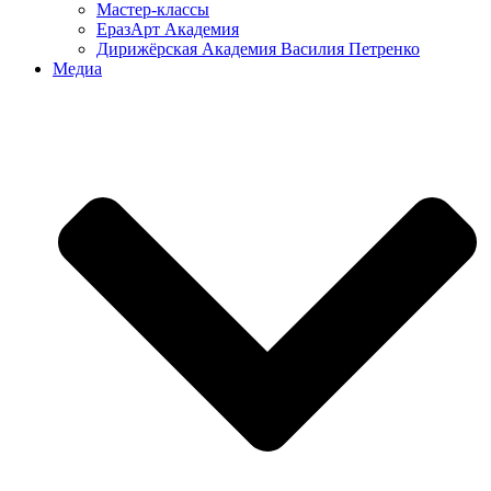
Мастер-классы
ЕразАрт Академия
Дирижёрская Академия Василия Петренко
Медиа