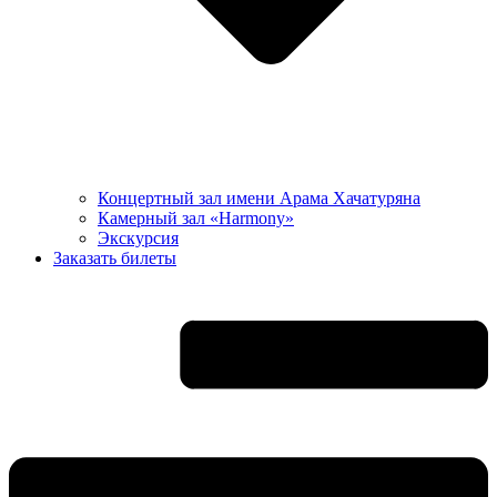
Концертный зал имени Арама Хачатуряна
Камерный зал «Harmony»
Экскурсия
Заказать билеты