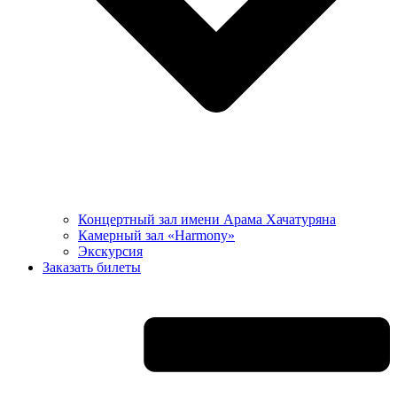
Концертный зал имени Арама Хачатуряна
Камерный зал «Harmony»
Экскурсия
Заказать билеты