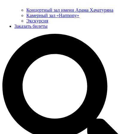
Концертный зал имени Арама Хачатуряна
Камерный зал «Harmony»
Экскурсия
Заказать билеты