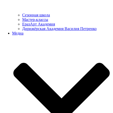
Сезонная школа
Мастер-классы
ЕразАрт Академия
Дирижёрская Академия Василия Петренко
Медиа