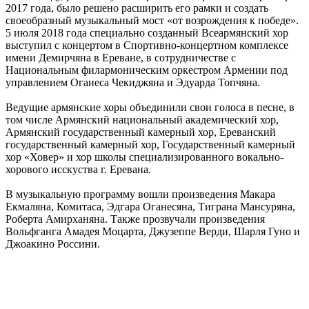
2017 года, было решено расширить его рамки и создать
своеобразный музыкальный мост «от возрождения к победе».
5 июля 2018 года специально созданный Всеармянский хор
выступил с концертом в Спортивно-концертном комплексе
имени Демирчяна в Ереване, в сотрудничестве с
Национальным филармоническим оркестром Армении под
управлением Оганеса Чекиджяна и Эдуарда Топчяна.
Ведущие армянские хоры объединили свои голоса в песне, в
том числе Армянский национальный академический хор,
Армянский государственный камерный хор, Ереванский
государственный камерный хор, Государственный камерный
хор «Ховер» и хор школы специализированного вокально-
хорового исскуства г. Еревана.
В музыкальную программу вошли произведения Макара
Екмаляна, Комитаса, Эдгара Оганесяна, Тиграна Мансуряна,
Роберта Амирханяна. Также прозвучали произведения
Вольфганга Амадея Моцарта, Джузеппе Верди, Шарля Гуно и
Джоакино Россини.