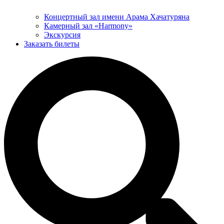
Концертный зал имени Арама Хачатуряна
Камерный зал «Harmony»
Экскурсия
Заказать билеты