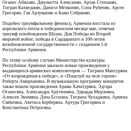
Оганес Айвазян, Джульетта Алексанян, Артак Степанян,
Тигран Кахведжян, Даниэл Мелконян, Сона Рубенян, Арсен
Григорян, Гая Арзуманян и Камо Сейранян.
Подобно триумфальному фениксу, Армения восстала из
апрельского пепла в победоносном месяце мае, отмечая
триумф освобождения Шуши, Дня Победы во Второй
мировой войне, победы в Сардарапате и 100-летия
возобновленной государственности с созданием 1-й
Республики Армения.
По этому особому случаю Министерство культуры
Республики Армения заказало новые произведения у
выдающихся армянских композиторов — Тиграна Мансуряна
«От возрождения к победе», и «Поцелуй на челе героев»
Роберта Амирханяна. В музыкальную программу концертов
также вошли произведения Арама Хачатуряна, Эдгара
Оганесяна, Александра Арутюняна, Эдварда Мирзояна,
Алексея Экимяна, Дэна Ессиана, Тиграна Чухаджяна, Армена
Смбатяна, Аветиса Берберяна, Артура Григоряна и
Константина Петросяна.