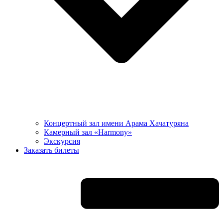
Концертный зал имени Арама Хачатуряна
Камерный зал «Harmony»
Экскурсия
Заказать билеты