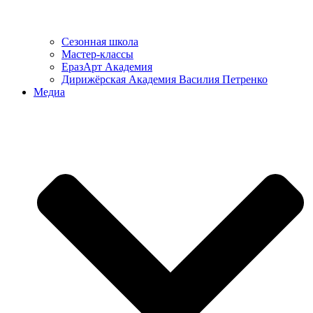
Сезонная школа
Мастер-классы
ЕразАрт Академия
Дирижёрская Академия Василия Петренко
Медиа