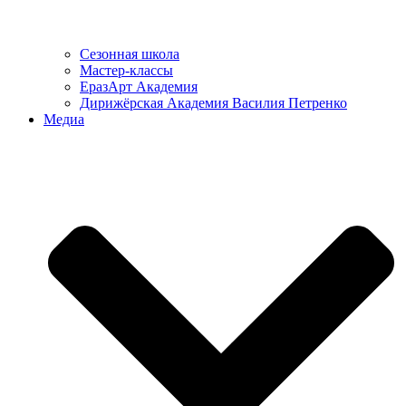
Сезонная школа
Мастер-классы
ЕразАрт Академия
Дирижёрская Академия Василия Петренко
Медиа