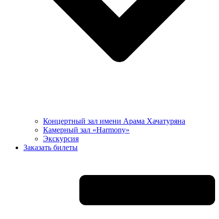
Концертный зал имени Арама Хачатуряна
Камерный зал «Harmony»
Экскурсия
Заказать билеты