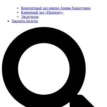
Концертный зал имени Арама Хачатуряна
Камерный зал «Harmony»
Экскурсия
Заказать билеты