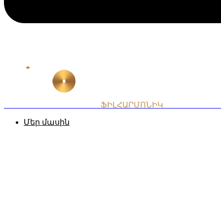
ՀԱՅԱՍՏԱՆԻ ԱԶԳԱՅԻՆ
ՖԻԼՀԱՐՄՈՆԻԿ
ՆՎԱԳԱԽՈՒՄ
Մեր մասին