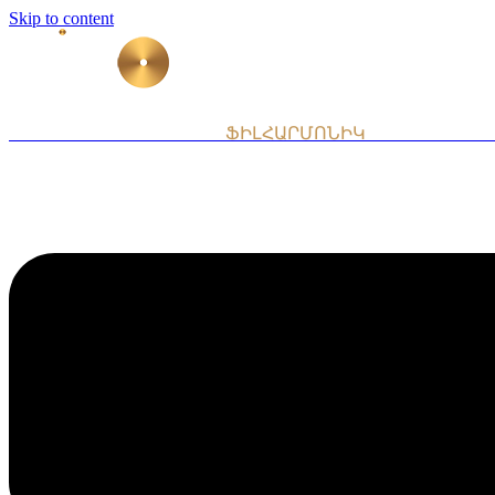
Skip to content
ՀԱՅԱՍՏԱՆԻ ԱԶԳԱՅԻՆ
ՖԻԼՀԱՐՄՈՆԻԿ
ՆՎԱԳԱԽՈՒՄ