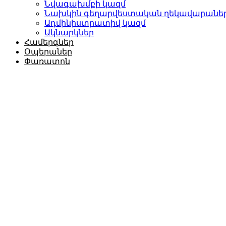
Նվագախմբի կազմ
Նախկին գեղարվեստական ղեկավարանե
Ադմինիստրատիվ կազմ
Ակնարկներ
Համերգներ
Օպերաներ
Փառատոն