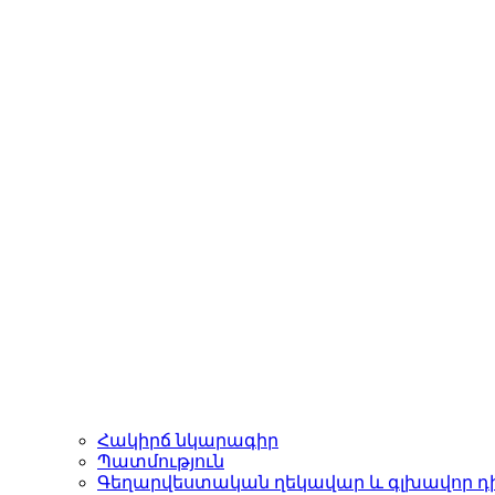
Հակիրճ նկարագիր
Պատմություն
Գեղարվեստական ղեկավար և գլխավոր դ