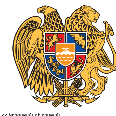
ՀՀ Կրթության, գիտության,