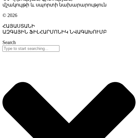
մշակույթի և սպորտի նախարարություն
© 2026
ՀԱՅԱՍՏԱՆԻ
ԱԶԳԱՅԻՆ ՖԻԼՀԱՐՄՈՆԻԿ ՆՎԱԳԱԽՈՒՄԲ
Search