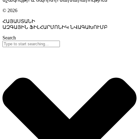
© 2026
ՀԱՅԱՍՏԱՆԻ
ԱԶԳԱՅԻՆ ՖԻԼՀԱՐՄՈՆԻԿ ՆՎԱԳԱԽՈՒՄԲ
Search