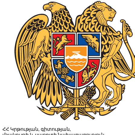
ՀՀ Կրթության, գիտության,
մշակույթի և սպորտի նախարարություն