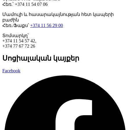
Հեռ.՝ +374 11 54 07 06
Մամուլի և հասարակայնության հետ կապերի
բաժին
Հեռ./Ֆաքս՝
+374 11 56 29 00
Տոմսարկղ՝
+374 11 54 57 42,
+374 77 67 72 26
Սոցիալական կայքեր
Facebook