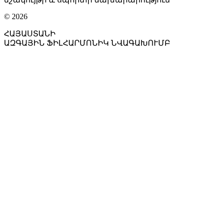
© 2026
ՀԱՅԱՍՏԱՆԻ
ԱԶԳԱՅԻՆ ՖԻԼՀԱՐՄՈՆԻԿ ՆՎԱԳԱԽՈՒՄԲ