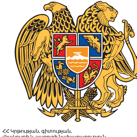
ՀՀ Կրթության, գիտության,
մշակույթի և սպորտի նախարարություն