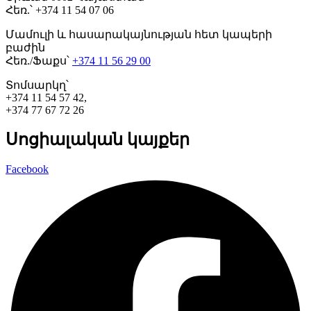
Հեռ.՝ +374 11 54 07 06
Մամուլի և հասարակայնության հետ կապերի
բաժին
Հեռ./Ֆաքս՝
+374 11 56 29 00
Տոմսարկղ՝
+374 11 54 57 42,
+374 77 67 72 26
Սոցիալական կայքեր
Facebook