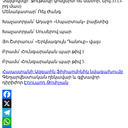
Չայկովսկի՝ Ջութակի կոնցերտ ռե մաժոր, երկ.35 (3-
րդ մաս)
Մենակատար՝ Ռեյ Ժանգ
Խաչատրյան՝ Ադաջո «Սպարտակ» բալետից
Խաչատրյան՝ Սուսերով պար
Յո.Շտրաուս՝ «Երկնագույն Դանուբ» վալս
Բրամս՝ Հունգարական պար թիվ 1
Բրամս՝ Հունգարական պար թիվ 5
Հայաստանի Ազգային ֆիլհարմոնիկ նվագախումբ
Գեղարվեստական ղեկավար և գլխավոր
դիրիժոր
Էդուարդ Թոփչյան
Facebook
X
Telegram