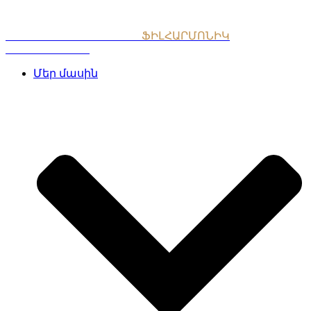
Skip
to
content
ՀԱՅԱՍՏԱՆԻ ԱԶԳԱՅԻՆ
ՖԻԼՀԱՐՄՈՆԻԿ
ՆՎԱԳԱԽՈՒՄԲ
Մեր մասին