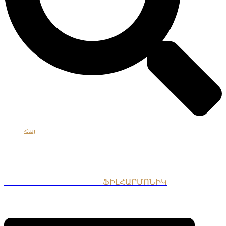
Հայ
Eng
Рус
ՀԱՅԱՍՏԱՆԻ ԱԶԳԱՅԻՆ
ՖԻԼՀԱՐՄՈՆԻԿ
ՆՎԱԳԱԽՈՒՄԲ