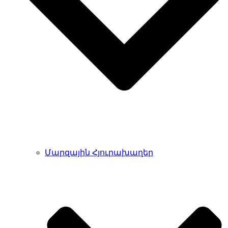
Մարզային Հյուրախաղեր