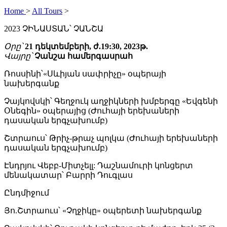
Home
>
All Tours
>
2023 ՉԻՆԱՍՏԱՆ՝ ՉԱՆՇԱ
Օրը՝
21 դեկտեմբերի, ժ.19:30, 2023թ.
Վայրը՝
Չանշա համերգասրահ
Ռոսսինի՝«Սևիյան սափրիչը» օպերայի
նախերգանք
Չայկովսկի՝ Գեղջուկ աղջիկների խմբերգը «Եվգենի
Օնեգին» օպերայից (Ժուհայի երեխաների
դասական երգչախումբ)
Շտրաուս՝ Թրիչ-թրաչ պոլկա (Ժուհայի երեխաների
դասական երգչախումբ)
Էնդրյու Վեբբ-Միտչելլ: Դաշնամուրի կոնցերտ
մենակատար՝ Բարրի Դուգլաս
Ընդմիջում
Յո.Շտրաուս՝ «Չղջիկը» օպերետի նախերգանք