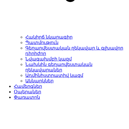
Հակիրճ նկարագիր
Պատմություն
Գեղարվեստական ղեկավար և գլխավոր
դիրիժոր
Նվագախմբի կազմ
Նախկին գեղարվեստական
ղեկավարաներ
Ադմինիստրատիվ կազմ
Ակնարկներ
Համերգներ
Օպերաներ
Փառատոն