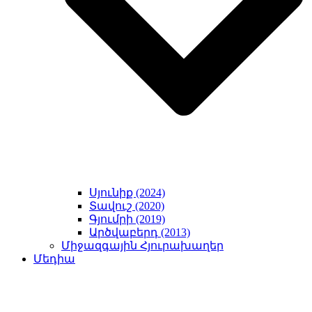
Սյունիք (2024)
Տավուշ (2020)
Գյումրի (2019)
Արծվաբերդ (2013)
Միջազգային Հյուրախաղեր
Մեդիա