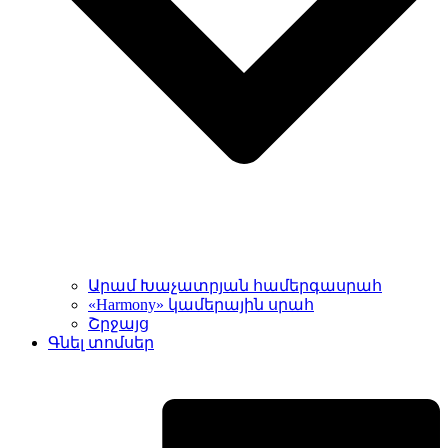
Արամ Խաչատրյան համերգասրահ
«Harmony» կամերային սրահ
Շրջայց
Գնել տոմսեր