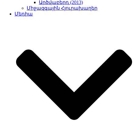
Արծվաբերդ (2013)
Միջազգային Հյուրախաղեր
Մեդիա