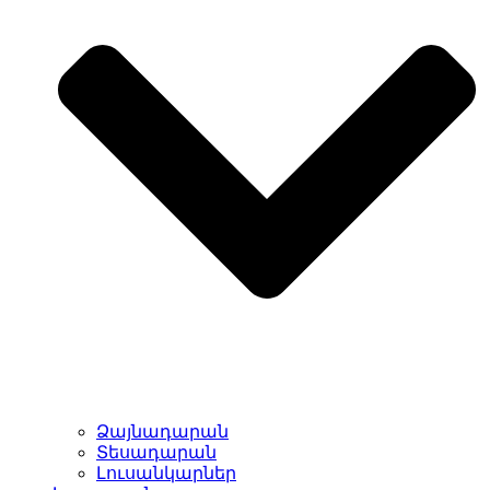
Ձայնադարան
Տեսադարան
Լուսանկարներ