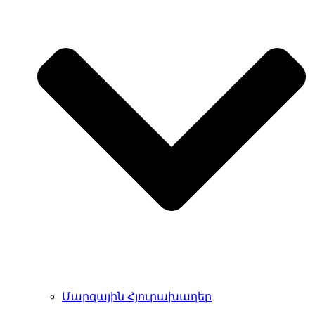
Մարզային Հյուրախաղեր