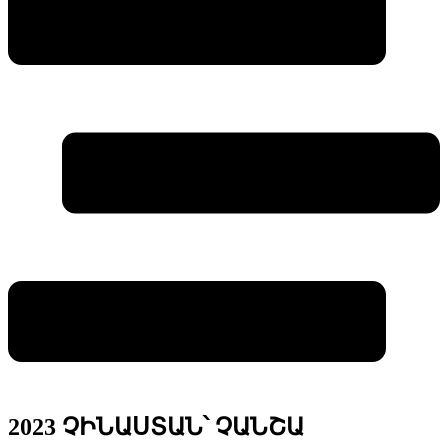
2023 ՉԻՆԱՍՏԱՆ՝ ՉԱՆՇԱ