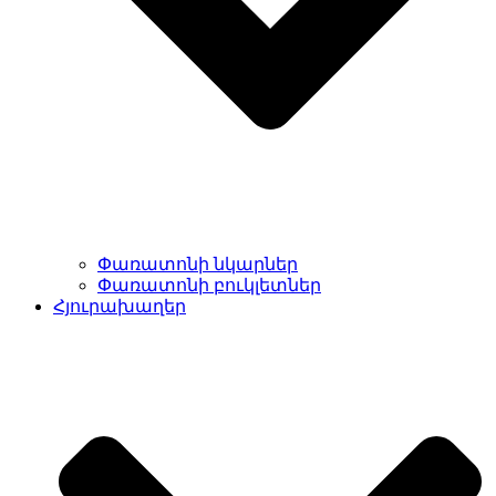
Փառատոնի նկարներ
Փառատոնի բուկլետներ
Հյուրախաղեր