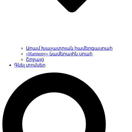
Արամ Խաչատրյան համերգասրահ
«Harmony» կամերային սրահ
Շրջայց
Գնել տոմսեր