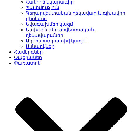
Հակիրճ նկարագիր
Պատմություն
Գեղարվեստական ղեկավար և գլխավոր
դիրիժոր
Նվագախմբի կազմ
Նախկին գեղարվեստական
ղեկավարաներ
Ադմինիստրատիվ կազմ
Ակնարկներ
Համերգներ
Օպերաներ
Փառատոն