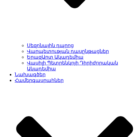
Սեզոնային դպրոց
Վարպետության դասընթացներ
ԵրազԱրտ Ակադեմիա
Վասիլի Պետրենկոյի Դիրիժորական
Ակադեմիա
Նախագծեր
Համերգասրահներ