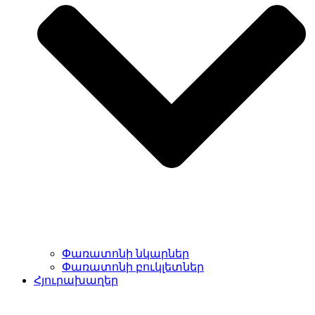
Փառատոնի նկարներ
Փառատոնի բուկլետներ
Հյուրախաղեր