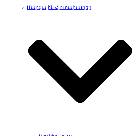
Մարզային Հյուրախաղեր