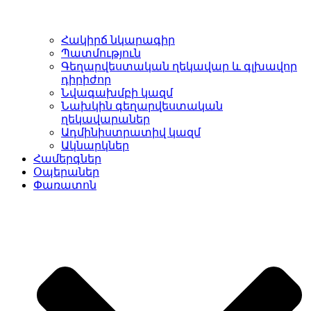
Հակիրճ նկարագիր
Պատմություն
Գեղարվեստական ղեկավար և գլխավոր
դիրիժոր
Նվագախմբի կազմ
Նախկին գեղարվեստական
ղեկավարաներ
Ադմինիստրատիվ կազմ
Ակնարկներ
Համերգներ
Օպերաներ
Փառատոն