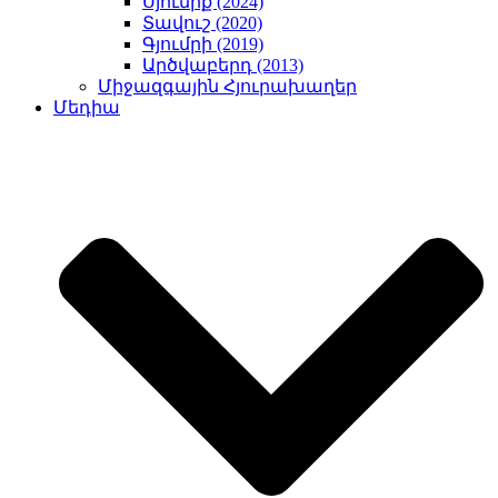
Սյունիք (2024)
Տավուշ (2020)
Գյումրի (2019)
Արծվաբերդ (2013)
Միջազգային Հյուրախաղեր
Մեդիա