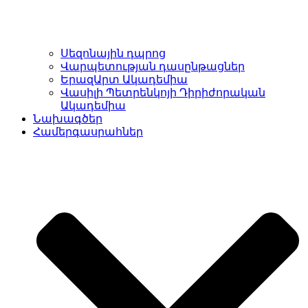
Սեզոնային դպրոց
Վարպետության դասընթացներ
ԵրազԱրտ Ակադեմիա
Վասիլի Պետրենկոյի Դիրիժորական
Ակադեմիա
Նախագծեր
Համերգասրահներ