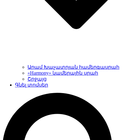
Արամ Խաչատրյան համերգասրահ
«Harmony» կամերային սրահ
Շրջայց
Գնել տոմսեր