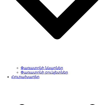
Փառատոնի նկարներ
Փառատոնի բուկլետներ
Հյուրախաղեր