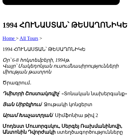
1994 ՀՈՒՆԱՍՏԱՆ՝ ԹԵՍԱՂՈՆԻԿԵ
Home
>
All Tours
>
1994 ՀՈՒՆԱՍՏԱՆ՝ ԹԵՍԱՂՈՆԻԿԵ
Օր՝ 6-8 հոկտեմբերի, 1994թ.
Վայր՝ Մակեդոնյան ուսումնասիրությունների
միության թատրոն
Ծրագրում․
Դմիտրի Շոստակովիչ
՝ «Տոնական նախերգանք»
Յան Սիբելիուս
՝ Ջութակի կոնցերտ
Արամ Խաչատրյան
՝ Սիմֆոնիա թիվ 2
Մոդեստ Մուսորգսկու, Սերգեյ Ռախմանինովի,
Անտոնին Դվորժակի
ստեղծագործությունները