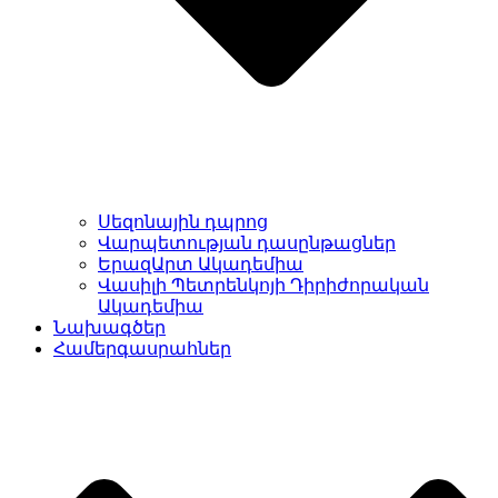
Սեզոնային դպրոց
Վարպետության դասընթացներ
ԵրազԱրտ Ակադեմիա
Վասիլի Պետրենկոյի Դիրիժորական
Ակադեմիա
Նախագծեր
Համերգասրահներ