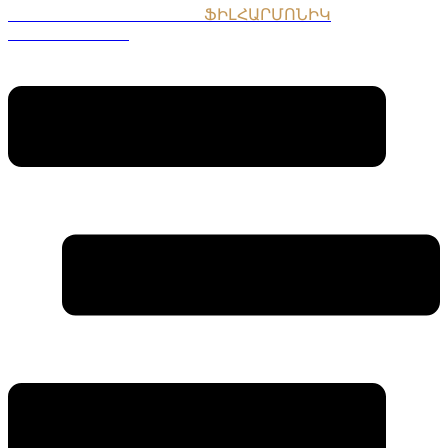
ՀԱՅԱՍՏԱՆԻ ԱԶԳԱՅԻՆ
ՖԻԼՀԱՐՄՈՆԻԿ
ՆՎԱԳԱԽՈՒՄԲ