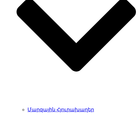
Մարզային Հյուրախաղեր