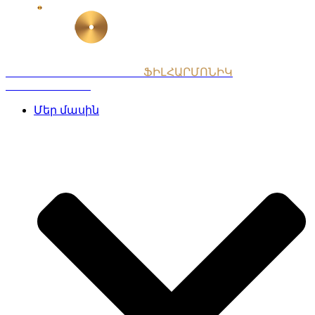
Skip
to
content
ՀԱՅԱՍՏԱՆԻ ԱԶԳԱՅԻՆ
ՖԻԼՀԱՐՄՈՆԻԿ
ՆՎԱԳԱԽՈՒՄԲ
Մեր մասին