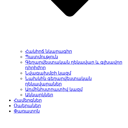
Հակիրճ նկարագիր
Պատմություն
Գեղարվեստական ղեկավար և գլխավոր
դիրիժոր
Նվագախմբի կազմ
Նախկին գեղարվեստական
ղեկավարաներ
Ադմինիստրատիվ կազմ
Ակնարկներ
Համերգներ
Օպերաներ
Փառատոն