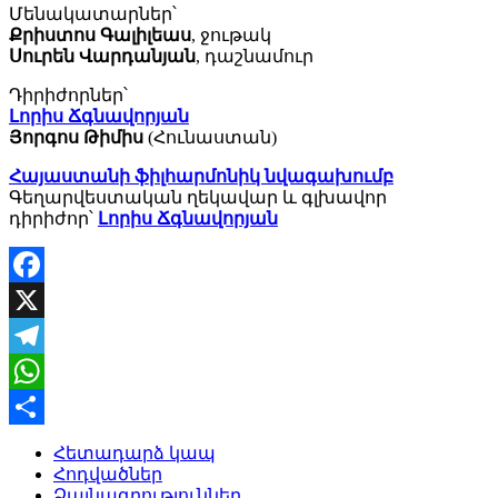
Մենակատարներ՝
Քրիստոս Գալիլեաս
, ջութակ
Սուրեն Վարդանյան
, դաշնամուր
Դիրիժորներ՝
Լորիս Ճգնավորյան
Յորգոս Թիմիս
(Հունաստան)
Հայաստանի ֆիլհարմոնիկ նվագախումբ
Գեղարվեստական ղեկավար և գլխավոր
դիրիժոր՝
Լորիս Ճգնավորյան
Facebook
X
Telegram
WhatsApp
Share
Հետադարձ կապ
Հոդվածներ
Ձայնագրություններ