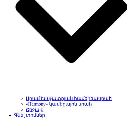
Արամ Խաչատրյան համերգասրահ
«Harmony» կամերային սրահ
Շրջայց
Գնել տոմսեր