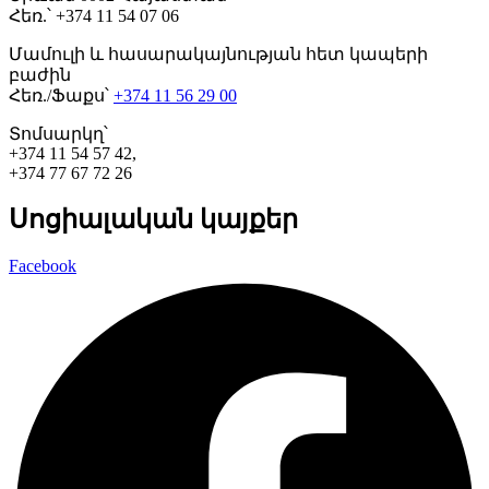
Հեռ.՝ +374 11 54 07 06
Մամուլի և հասարակայնության հետ կապերի
բաժին
Հեռ./Ֆաքս՝
+374 11 56 29 00
Տոմսարկղ՝
+374 11 54 57 42,
+374 77 67 72 26
Սոցիալական կայքեր
Facebook