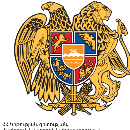
ՀՀ Կրթության, գիտության,
մշակույթի և սպորտի նախարարություն