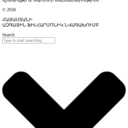
© 2026
ՀԱՅԱՍՏԱՆԻ
ԱԶԳԱՅԻՆ ՖԻԼՀԱՐՄՈՆԻԿ ՆՎԱԳԱԽՈՒՄԲ
Search