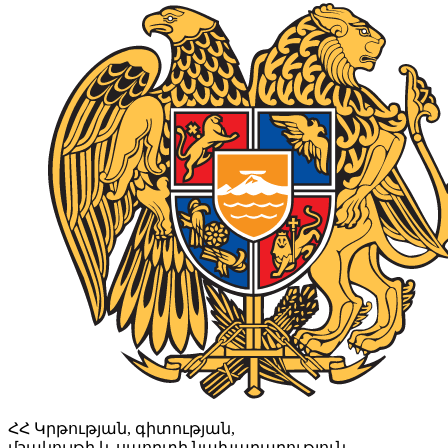
ՀՀ Կրթության, գիտության,
մշակույթի և սպորտի նախարարություն