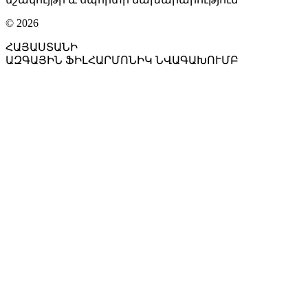
© 2026
ՀԱՅԱՍՏԱՆԻ
ԱԶԳԱՅԻՆ ՖԻԼՀԱՐՄՈՆԻԿ ՆՎԱԳԱԽՈՒՄԲ