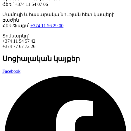
Հեռ.՝ +374 11 54 07 06
Մամուլի և հասարակայնության հետ կապերի
բաժին
Հեռ./Ֆաքս՝
+374 11 56 29 00
Տոմսարկղ՝
+374 11 54 57 42,
+374 77 67 72 26
Սոցիալական կայքեր
Facebook