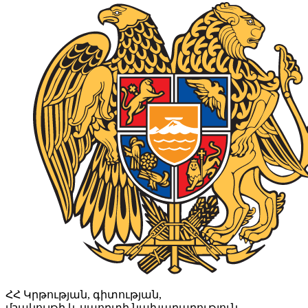
ՀՀ Կրթության, գիտության,
մշակույթի և սպորտի նախարարություն