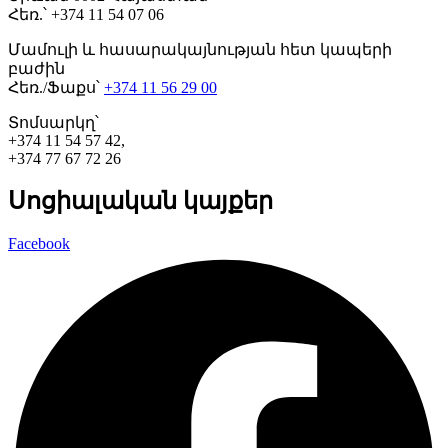
Հեռ.՝ +374 11 54 07 06
Մամուլի և հասարակայնության հետ կապերի
բաժին
Հեռ./Ֆաքս՝
+374 11 56 29 00
Տոմսարկղ՝
+374 11 54 57 42,
+374 77 67 72 26
Սոցիալական կայքեր
Facebook