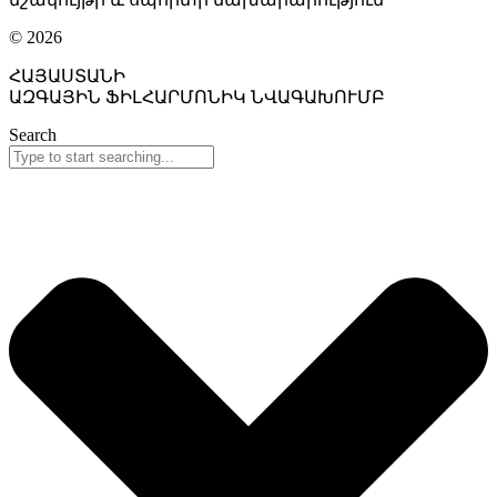
© 2026
ՀԱՅԱՍՏԱՆԻ
ԱԶԳԱՅԻՆ ՖԻԼՀԱՐՄՈՆԻԿ ՆՎԱԳԱԽՈՒՄԲ
Search