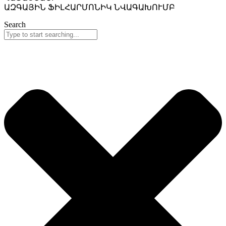
ԱԶԳԱՅԻՆ ՖԻԼՀԱՐՄՈՆԻԿ ՆՎԱԳԱԽՈՒՄԲ
Search