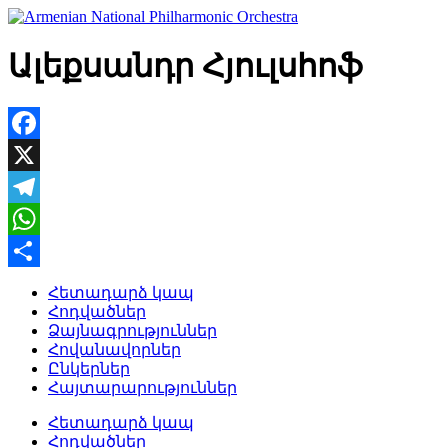
Skip
to
content
Ալեքսանդր Հյուլսհոֆ
Facebook
X
Telegram
WhatsApp
Share
Հետադարձ կապ
Հոդվածներ
Ձայնագրություններ
Հովանավորներ
Ընկերներ
Հայտարարություններ
Հետադարձ կապ
Հոդվածներ