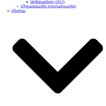
Արծվաբերդ (2013)
Միջազգային Հյուրախաղեր
Մեդիա