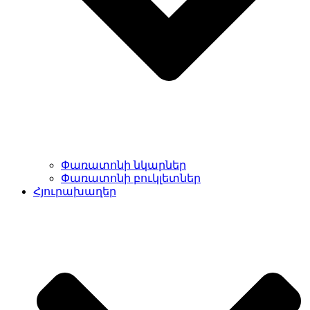
Փառատոնի նկարներ
Փառատոնի բուկլետներ
Հյուրախաղեր