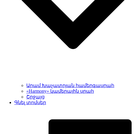
Արամ Խաչատրյան համերգասրահ
«Harmony» կամերային սրահ
Շրջայց
Գնել տոմսեր