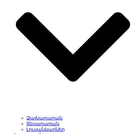
Ձայնադարան
Տեսադարան
Լուսանկարներ