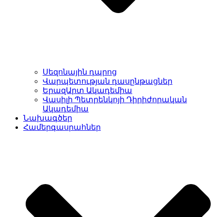
Սեզոնային դպրոց
Վարպետության դասընթացներ
ԵրազԱրտ Ակադեմիա
Վասիլի Պետրենկոյի Դիրիժորական
Ակադեմիա
Նախագծեր
Համերգասրահներ