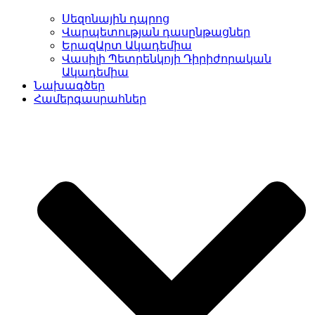
Սեզոնային դպրոց
Վարպետության դասընթացներ
ԵրազԱրտ Ակադեմիա
Վասիլի Պետրենկոյի Դիրիժորական
Ակադեմիա
Նախագծեր
Համերգասրահներ