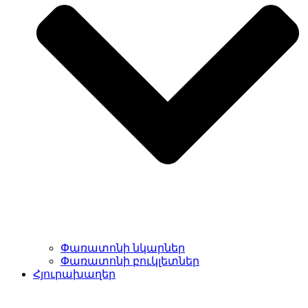
Փառատոնի նկարներ
Փառատոնի բուկլետներ
Հյուրախաղեր