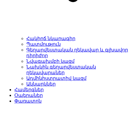
Հակիրճ նկարագիր
Պատմություն
Գեղարվեստական ղեկավար և գլխավոր
դիրիժոր
Նվագախմբի կազմ
Նախկին գեղարվեստական
ղեկավարաներ
Ադմինիստրատիվ կազմ
Ակնարկներ
Համերգներ
Օպերաներ
Փառատոն