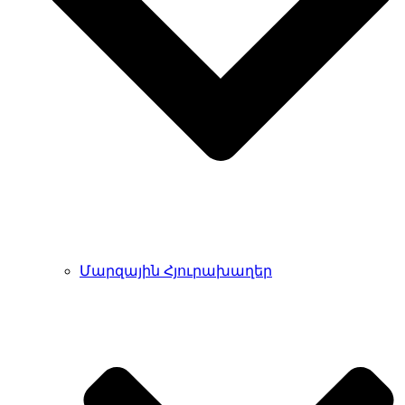
Մարզային Հյուրախաղեր