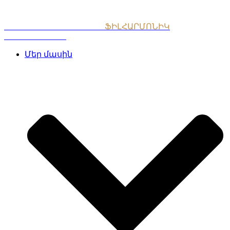
Skip
to
content
ՀԱՅԱՍՏԱՆԻ ԱԶԳԱՅԻՆ
ՖԻԼՀԱՐՄՈՆԻԿ
ՆՎԱԳԱԽՈՒՄԲ
Մեր մասին