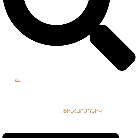
Հայ
Eng
Рус
ՀԱՅԱՍՏԱՆԻ ԱԶԳԱՅԻՆ
ՖԻԼՀԱՐՄՈՆԻԿ
ՆՎԱԳԱԽՈՒՄԲ