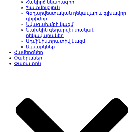
Հակիրճ նկարագիր
Պատմություն
Գեղարվեստական ղեկավար և գլխավոր
դիրիժոր
Նվագախմբի կազմ
Նախկին գեղարվեստական
ղեկավարաներ
Ադմինիստրատիվ կազմ
Ակնարկներ
Համերգներ
Օպերաներ
Փառատոն