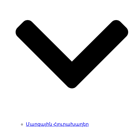
Մարզային Հյուրախաղեր