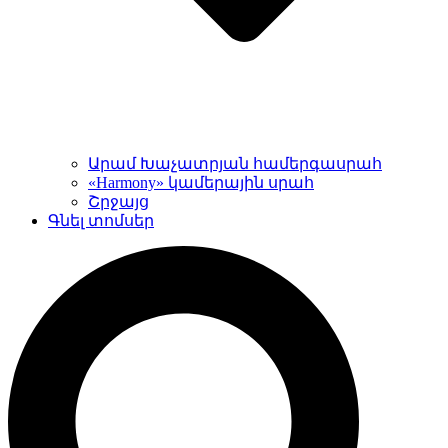
Արամ Խաչատրյան համերգասրահ
«Harmony» կամերային սրահ
Շրջայց
Գնել տոմսեր