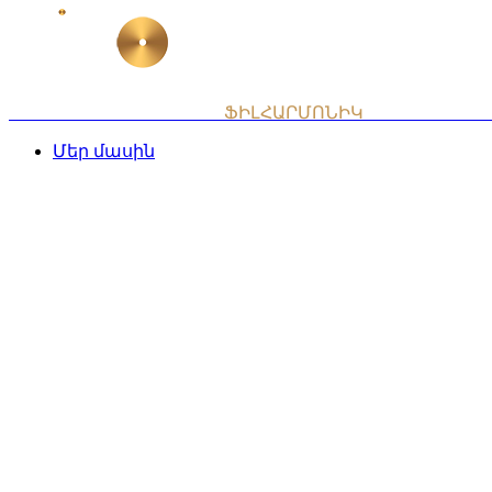
Skip
to
content
ՀԱՅԱՍՏԱՆԻ ԱԶԳԱՅԻՆ
ՖԻԼՀԱՐՄՈՆԻԿ
ՆՎԱԳԱԽՈՒՄ
Մեր մասին