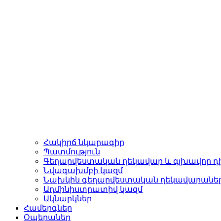
Հակիրճ նկարագիր
Պատմություն
Գեղարվեստական ղեկավար և գլխավոր դ
Նվագախմբի կազմ
Նախկին գեղարվեստական ղեկավարանե
Ադմինիստրատիվ կազմ
Ակնարկներ
Համերգներ
Օպերաներ