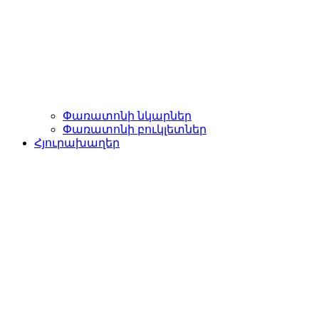
Փառատոնի նկարներ
Փառատոնի բուկլետներ
Հյուրախաղեր