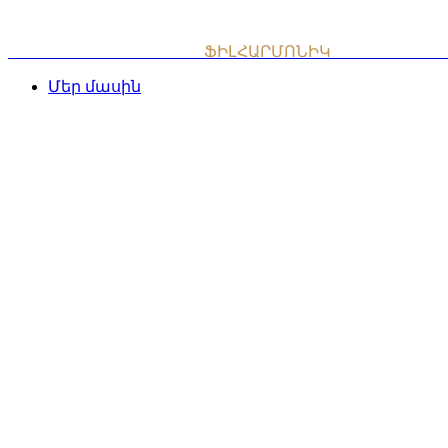
Skip
to
content
ՀԱՅԱՍՏԱՆԻ ԱԶԳԱՅԻՆ
ՖԻԼՀԱՐՄՈՆԻԿ
ՆՎԱԳԱԽՈՒՄ
Մեր մասին