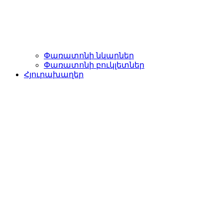
Փառատոնի նկարներ
Փառատոնի բուկլետներ
Հյուրախաղեր