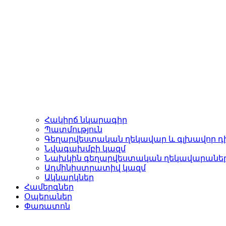
Հակիրճ նկարագիր
Պատմություն
Գեղարվեստական ղեկավար և գլխավոր դ
Նվագախմբի կազմ
Նախկին գեղարվեստական ղեկավարանե
Ադմինիստրատիվ կազմ
Ակնարկներ
Համերգներ
Օպերաներ
Փառատոն