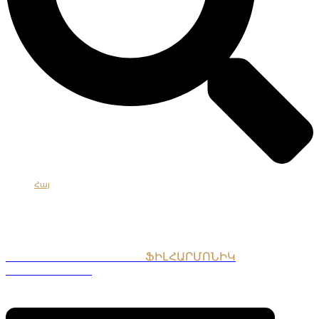
Հայ
Eng
Рус
ՀԱՅԱՍՏԱՆԻ ԱԶԳԱՅԻՆ
ՖԻԼՀԱՐՄՈՆԻԿ
ՆՎԱԳԱԽՈՒՄԲ