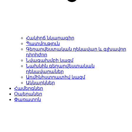
Հակիրճ նկարագիր
Պատմություն
Գեղարվեստական ղեկավար և գլխավոր
դիրիժոր
Նվագախմբի կազմ
Նախկին գեղարվեստական
ղեկավարաներ
Ադմինիստրատիվ կազմ
Ակնարկներ
Համերգներ
Օպերաներ
Փառատոն