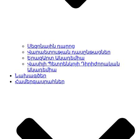
Սեզոնային դպրոց
Վարպետության դասընթացներ
ԵրազԱրտ Ակադեմիա
Վասիլի Պետրենկոյի Դիրիժորական
Ակադեմիա
Նախագծեր
Համերգասրահներ