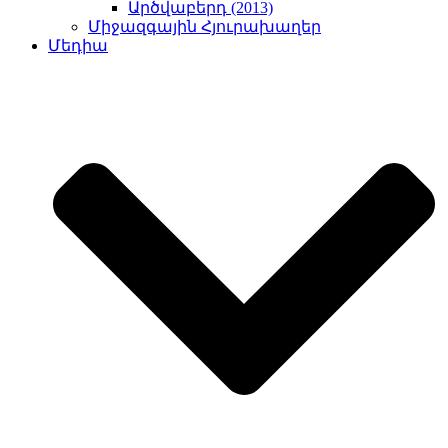
Արծվաբերդ (2013)
Միջազգային Հյուրախաղեր
Մեդիա