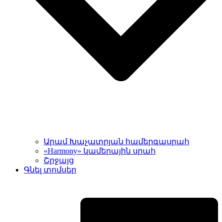
Արամ Խաչատրյան համերգասրահ
«Harmony» կամերային սրահ
Շրջայց
Գնել տոմսեր