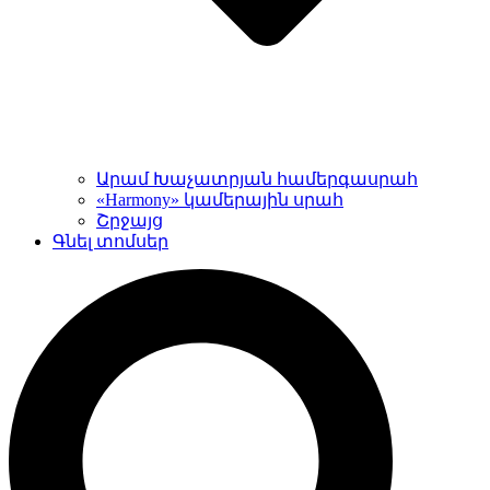
Արամ Խաչատրյան համերգասրահ
«Harmony» կամերային սրահ
Շրջայց
Գնել տոմսեր