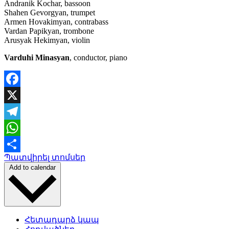
Andranik Kochar, bassoon
Shahen Gevorgyan, trumpet
Armen Hovakimyan, contrabass
Vardan Papikyan, trombone
Arusyak Hekimyan, violin
Varduhi Minasyan
, conductor, piano
Facebook
X
Telegram
WhatsApp
Պատվիրել տոմսեր
Share
Add to calendar
Հետադարձ կապ