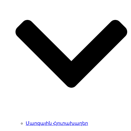
Մարզային Հյուրախաղեր