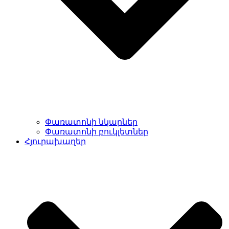
Փառատոնի նկարներ
Փառատոնի բուկլետներ
Հյուրախաղեր