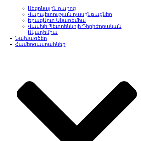
Սեզոնային դպրոց
Վարպետության դասընթացներ
ԵրազԱրտ Ակադեմիա
Վասիլի Պետրենկոյի Դիրիժորական
Ակադեմիա
Նախագծեր
Համերգասրահներ