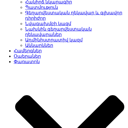
Հակիրճ նկարագիր
Պատմություն
Գեղարվեստական ղեկավար և գլխավոր
դիրիժոր
Նվագախմբի կազմ
Նախկին գեղարվեստական
ղեկավարաներ
Ադմինիստրատիվ կազմ
Ակնարկներ
Համերգներ
Օպերաներ
Փառատոն