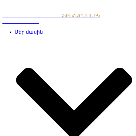
Skip
to
content
ՀԱՅԱՍՏԱՆԻ ԱԶԳԱՅԻՆ
ՖԻԼՀԱՐՄՈՆԻԿ
ՆՎԱԳԱԽՈՒՄԲ
Մեր մասին