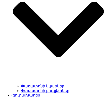
Փառատոնի նկարներ
Փառատոնի բուկլետներ
Հյուրախաղեր