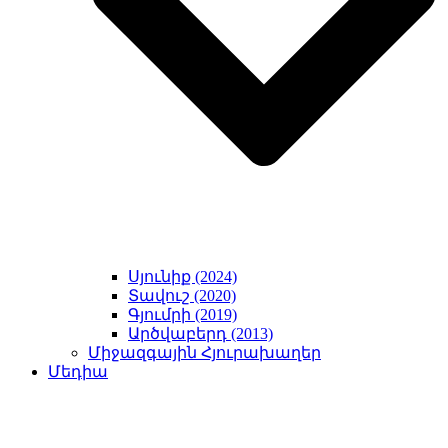
Սյունիք (2024)
Տավուշ (2020)
Գյումրի (2019)
Արծվաբերդ (2013)
Միջազգային Հյուրախաղեր
Մեդիա