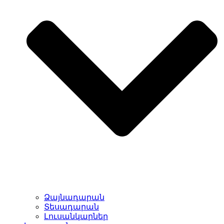
Ձայնադարան
Տեսադարան
Լուսանկարներ