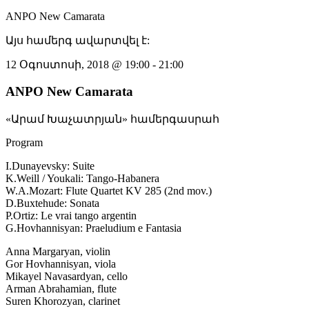
ANPO New Camarata
Այս համերգ ավարտվել է:
12 Օգոստոսի, 2018
@
19:00
-
21:00
ANPO New Camarata
«Արամ Խաչատրյան» համերգասրահ
Program
I.Dunayevsky: Suite
K.Weill / Youkali: Tango-Habanera
W.A.Mozart: Flute Quartet KV 285 (2nd mov.)
D.Buxtehude: Sonata
P.Ortiz: Le vrai tango argentin
G.Hovhannisyan: Praeludium e Fantasia
Anna Margaryan, violin
Gor Hovhannisyan, viola
Mikayel Navasardyan, cello
Arman Abrahamian, flute
Suren Khorozyan, clarinet