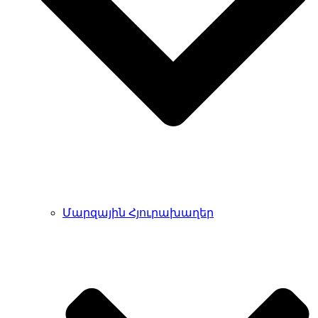
Մարզային Հյուրախաղեր