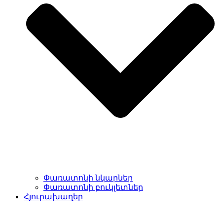
Փառատոնի նկարներ
Փառատոնի բուկլետներ
Հյուրախաղեր