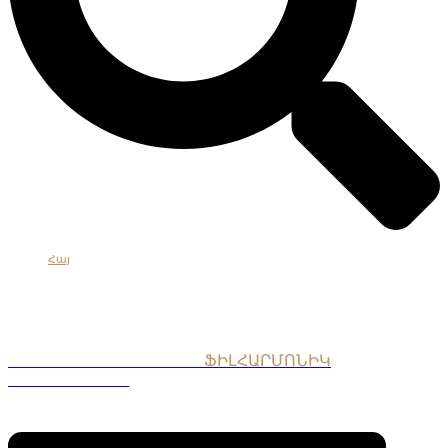
Հայ
Eng
Рус
ՀԱՅԱՍՏԱՆԻ ԱԶԳԱՅԻՆ
ՖԻԼՀԱՐՄՈՆԻԿ
ՆՎԱԳԱԽՈՒՄԲ