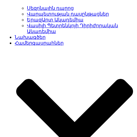
Սեզոնային դպրոց
Վարպետության դասընթացներ
ԵրազԱրտ Ակադեմիա
Վասիլի Պետրենկոյի Դիրիժորական
Ակադեմիա
Նախագծեր
Համերգասրահներ