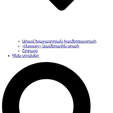
Արամ Խաչատրյան համերգասրահ
«Harmony» կամերային սրահ
Շրջայց
Գնել տոմսեր