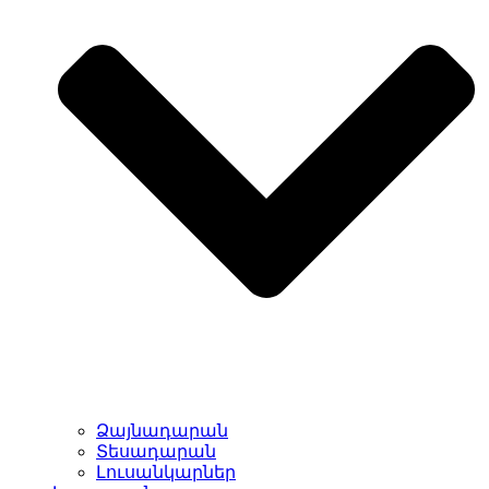
Ձայնադարան
Տեսադարան
Լուսանկարներ