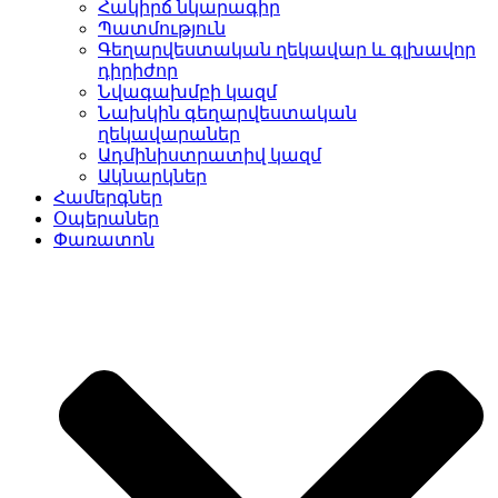
Հակիրճ նկարագիր
Պատմություն
Գեղարվեստական ղեկավար և գլխավոր
դիրիժոր
Նվագախմբի կազմ
Նախկին գեղարվեստական
ղեկավարաներ
Ադմինիստրատիվ կազմ
Ակնարկներ
Համերգներ
Օպերաներ
Փառատոն