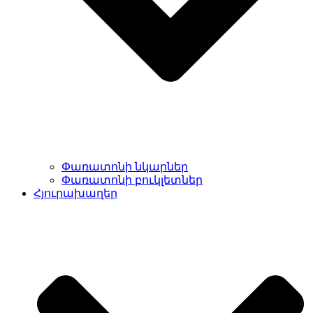
Փառատոնի նկարներ
Փառատոնի բուկլետներ
Հյուրախաղեր