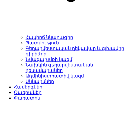
Հակիրճ նկարագիր
Պատմություն
Գեղարվեստական ղեկավար և գլխավոր
դիրիժոր
Նվագախմբի կազմ
Նախկին գեղարվեստական
ղեկավարաներ
Ադմինիստրատիվ կազմ
Ակնարկներ
Համերգներ
Օպերաներ
Փառատոն