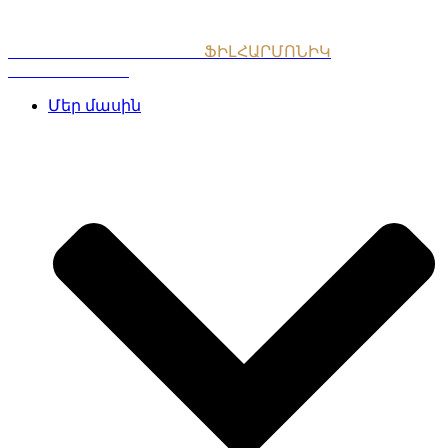
Skip
to
content
ՀԱՅԱՍՏԱՆԻ ԱԶԳԱՅԻՆ
ՖԻԼՀԱՐՄՈՆԻԿ
ՆՎԱԳԱԽՈՒՄԲ
Մեր մասին