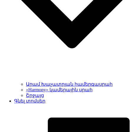
Արամ Խաչատրյան համերգասրահ
«Harmony» կամերային սրահ
Շրջայց
Գնել տոմսեր