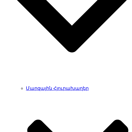
Մարզային Հյուրախաղեր