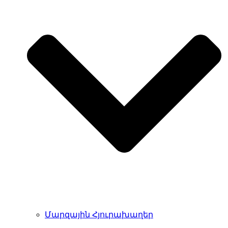
Մարզային Հյուրախաղեր