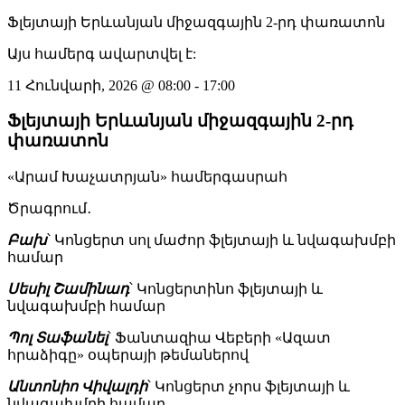
Ֆլեյտայի Երևանյան միջազգային 2-րդ փառատոն
Այս համերգ ավարտվել է:
11 Հունվարի, 2026
@
08:00
-
17:00
Ֆլեյտայի Երևանյան միջազգային 2-րդ
փառատոն
«Արամ Խաչատրյան» համերգասրահ
Ծրագրում․
Բախ
՝ Կոնցերտ սոլ մաժոր ֆլեյտայի և նվագախմբի
համար
Սեսիլ Շամինադ
՝ Կոնցերտինո ֆլեյտայի և
նվագախմբի համար
Պոլ Տաֆանել
՝ Ֆանտազիա Վեբերի «Ազատ
հրաձիգը» օպերայի թեմաներով
Անտոնիո Վիվալդի
՝ Կոնցերտ չորս ֆլեյտայի և
նվագախմբի համար