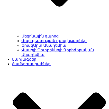
Սեզոնային դպրոց
Վարպետության դասընթացներ
ԵրազԱրտ Ակադեմիա
Վասիլի Պետրենկոյի Դիրիժորական
Ակադեմիա
Նախագծեր
Համերգասրահներ