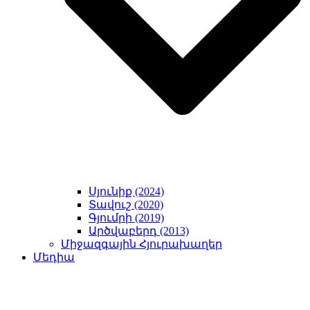
Սյունիք (2024)
Տավուշ (2020)
Գյումրի (2019)
Արծվաբերդ (2013)
Միջազգային Հյուրախաղեր
Մեդիա