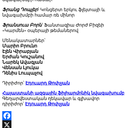
Ֆրանց Դոպլեր
՝ Կոնցերտ երկու ֆլեյտայի և
նվագախմբի համար ռե մինոր
Ֆրանսուա Բորն
՝ Ֆանտազիա Ժորժ Բիզեի
«Կարմեն» օպերայի թեմաներով
Մենակատարներ՝
Մարիո Բրունո
Էլեն Վիրաբյան
Երժան Կուշանով
Նարեկ Ավագյան
Վենսան Լյուկա
Դենիս Լուպաչով
Դիրիժոր՝
Էդուարդ Թոփչյան
Հայաստանի ազգային ֆիլհարմոնիկ նվագախումբ
Գեղարվեստական ղեկավար և գլխավոր
դիրիժոր՝
Էդուարդ Թոփչյան
Facebook