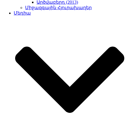
Արծվաբերդ (2013)
Միջազգային Հյուրախաղեր
Մեդիա