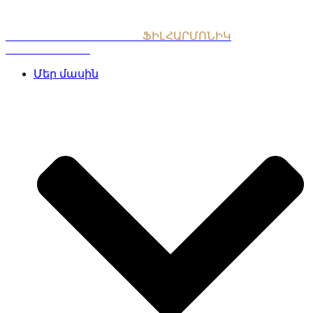
Skip
to
content
ՀԱՅԱՍՏԱՆԻ ԱԶԳԱՅԻՆ
ՖԻԼՀԱՐՄՈՆԻԿ
ՆՎԱԳԱԽՈՒՄԲ
Մեր մասին