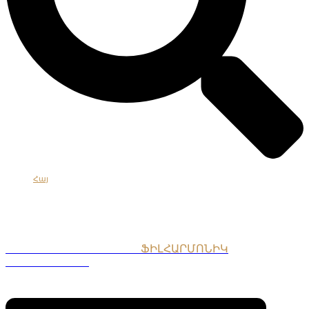
Հայ
Eng
Рус
ՀԱՅԱՍՏԱՆԻ ԱԶԳԱՅԻՆ
ՖԻԼՀԱՐՄՈՆԻԿ
ՆՎԱԳԱԽՈՒՄԲ