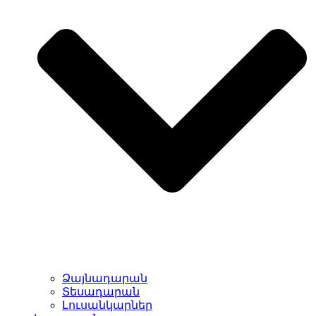
Ձայնադարան
Տեսադարան
Լուսանկարներ