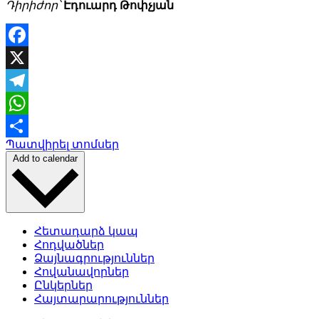
Դիրիժոր՝
Էդուարդ Թոփչյան
Facebook
X
Telegram
WhatsApp
Պատվիրել տոմսեր
Share
Add to calendar
Հետադարձ կապ
Հոդվածներ
Ձայնագրություններ
Հովանավորներ
Ընկերներ
Հայտարարություններ