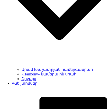
Արամ Խաչատրյան համերգասրահ
«Harmony» կամերային սրահ
Շրջայց
Գնել տոմսեր