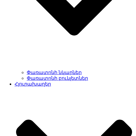
Փառատոնի նկարներ
Փառատոնի բուկլետներ
Հյուրախաղեր