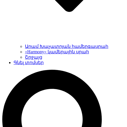
Արամ Խաչատրյան համերգասրահ
«Harmony» կամերային սրահ
Շրջայց
Գնել տոմսեր