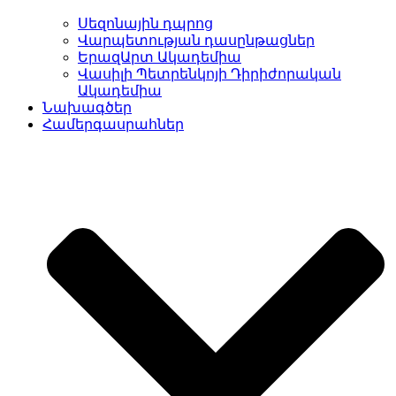
Սեզոնային դպրոց
Վարպետության դասընթացներ
ԵրազԱրտ Ակադեմիա
Վասիլի Պետրենկոյի Դիրիժորական
Ակադեմիա
Նախագծեր
Համերգասրահներ