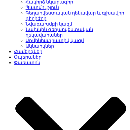
Հակիրճ նկարագիր
Պատմություն
Գեղարվեստական ղեկավար և գլխավոր
դիրիժոր
Նվագախմբի կազմ
Նախկին գեղարվեստական
ղեկավարաներ
Ադմինիստրատիվ կազմ
Ակնարկներ
Համերգներ
Օպերաներ
Փառատոն