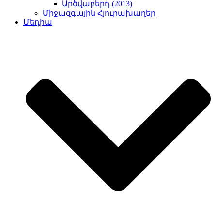
Արծվաբերդ (2013)
Միջազգային Հյուրախաղեր
Մեդիա