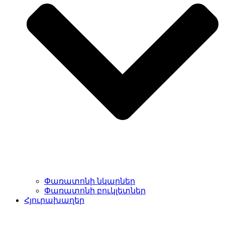
Փառատոնի նկարներ
Փառատոնի բուկլետներ
Հյուրախաղեր