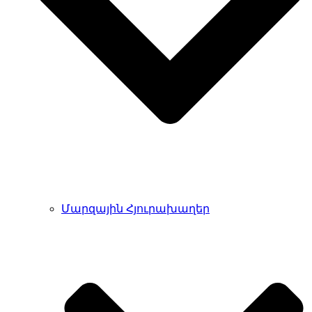
Մարզային Հյուրախաղեր