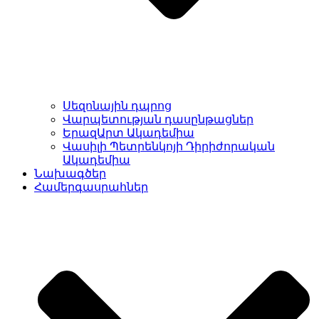
Սեզոնային դպրոց
Վարպետության դասընթացներ
ԵրազԱրտ Ակադեմիա
Վասիլի Պետրենկոյի Դիրիժորական
Ակադեմիա
Նախագծեր
Համերգասրահներ