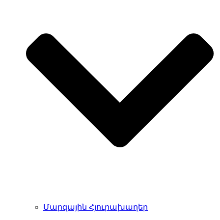
Մարզային Հյուրախաղեր