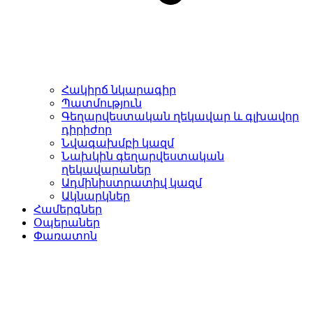
Հակիրճ նկարագիր
Պատմություն
Գեղարվեստական ղեկավար և գլխավոր
դիրիժոր
Նվագախմբի կազմ
Նախկին գեղարվեստական
ղեկավարաներ
Ադմինիստրատիվ կազմ
Ակնարկներ
Համերգներ
Օպերաներ
Փառատոն