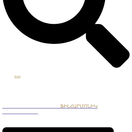
Հայ
Eng
Рус
ՀԱՅԱՍՏԱՆԻ ԱԶԳԱՅԻՆ
ՖԻԼՀԱՐՄՈՆԻԿ
ՆՎԱԳԱԽՈՒՄԲ