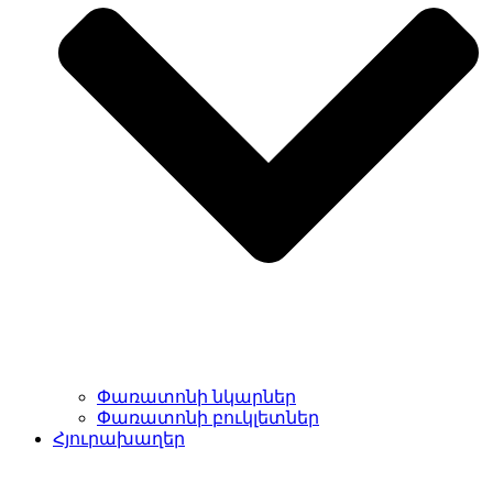
Փառատոնի նկարներ
Փառատոնի բուկլետներ
Հյուրախաղեր