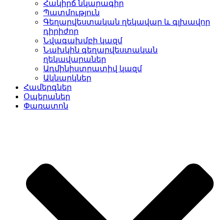
Հակիրճ նկարագիր
Պատմություն
Գեղարվեստական ղեկավար և գլխավոր
դիրիժոր
Նվագախմբի կազմ
Նախկին գեղարվեստական
ղեկավարաներ
Ադմինիստրատիվ կազմ
Ակնարկներ
Համերգներ
Օպերաներ
Փառատոն