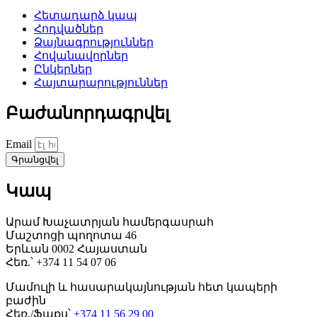
Հետադարձ կապ
Հոդվածներ
Ձայնագրություններ
Հովանավորներ
Ընկերներ
Հայտարարություններ
Բաժանորդագրվել
Email
Գրանցվել
Կապ
Արամ Խաչատրյան համերգասրահ
Մաշտոցի պողոտա 46
Երևան 0002 Հայաստան
Հեռ.՝ +374 11 54 07 06
Մամուլի և հասարակայնության հետ կապերի
բաժին
Հեռ./Ֆաքս՝
+374 11 56 29 00