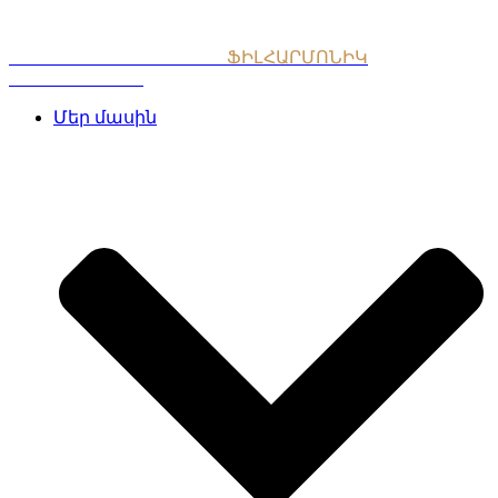
Skip
to
content
ՀԱՅԱՍՏԱՆԻ ԱԶԳԱՅԻՆ
ՖԻԼՀԱՐՄՈՆԻԿ
ՆՎԱԳԱԽՈՒՄԲ
Մեր մասին