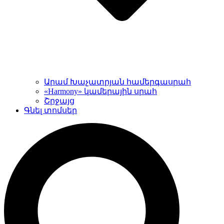
Արամ Խաչատրյան համերգասրահ
«Harmony» կամերային սրահ
Շրջայց
Գնել տոմսեր