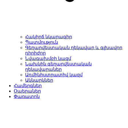
Հակիրճ նկարագիր
Պատմություն
Գեղարվեստական ղեկավար և գլխավոր
դիրիժոր
Նվագախմբի կազմ
Նախկին գեղարվեստական
ղեկավարաներ
Ադմինիստրատիվ կազմ
Ակնարկներ
Համերգներ
Օպերաներ
Փառատոն