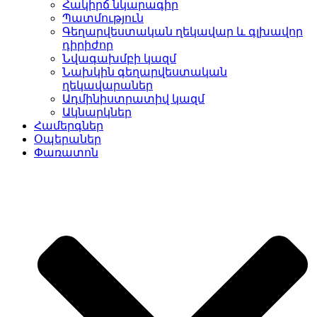
Հակիրճ նկարագիր
Պատմություն
Գեղարվեստական ղեկավար և գլխավոր
դիրիժոր
Նվագախմբի կազմ
Նախկին գեղարվեստական
ղեկավարաներ
Ադմինիստրատիվ կազմ
Ակնարկներ
Համերգներ
Օպերաներ
Փառատոն