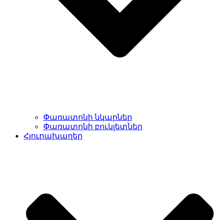
Փառատոնի նկարներ
Փառատոնի բուկլետներ
Հյուրախաղեր