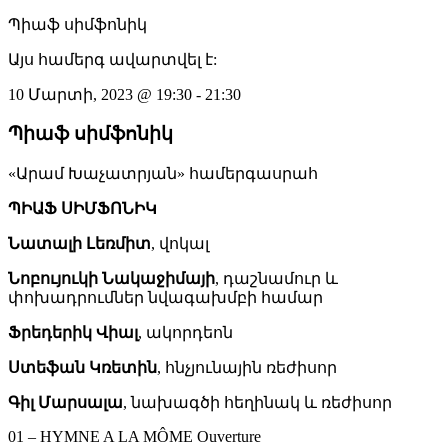
Պիաֆ սիմֆոնիկ
Այս համերգ ավարտվել է:
10 Մարտի, 2023
@
19:30
-
21:30
Պիաֆ սիմֆոնիկ
«Արամ Խաչատրյան» համերգասրահ
ՊԻԱՖ ՍԻՄՖՈՆԻԿ
Նատալի Լեռմիտ
, վոկալ
Նոբույուկի Նակաջիմայի
, դաշնամուր և
փոխադրումներ նվագախմբի համար
Ֆրեդերիկ Վիալ
, ակորդեոն
Ստեֆան Կռետին
, հնչյունային ռեժիսոր
Գիլ Մարսալա
, նախագծի հեղինակ և ռեժիսոր
01 – HYMNE A LA MÔME Ouverture