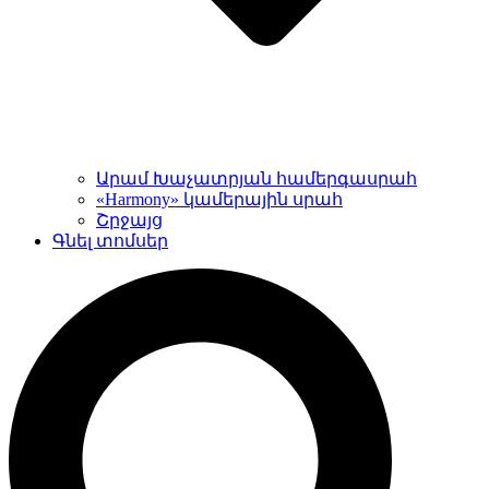
Արամ Խաչատրյան համերգասրահ
«Harmony» կամերային սրահ
Շրջայց
Գնել տոմսեր