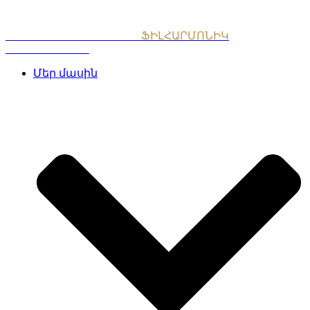
Skip
to
content
ՀԱՅԱՍՏԱՆԻ ԱԶԳԱՅԻՆ
ՖԻԼՀԱՐՄՈՆԻԿ
ՆՎԱԳԱԽՈՒՄԲ
Մեր մասին