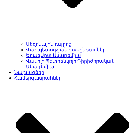
Սեզոնային դպրոց
Վարպետության դասընթացներ
ԵրազԱրտ Ակադեմիա
Վասիլի Պետրենկոյի Դիրիժորական
Ակադեմիա
Նախագծեր
Համերգասրահներ