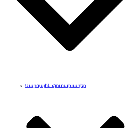
Մարզային Հյուրախաղեր