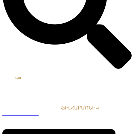
Հայ
Eng
Рус
ՀԱՅԱՍՏԱՆԻ ԱԶԳԱՅԻՆ
ՖԻԼՀԱՐՄՈՆԻԿ
ՆՎԱԳԱԽՈՒՄԲ