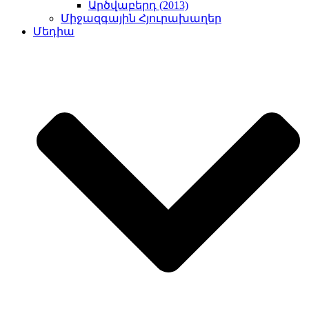
Արծվաբերդ (2013)
Միջազգային Հյուրախաղեր
Մեդիա