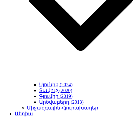
Սյունիք (2024)
Տավուշ (2020)
Գյումրի (2019)
Արծվաբերդ (2013)
Միջազգային Հյուրախաղեր
Մեդիա