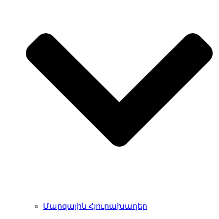
Մարզային Հյուրախաղեր