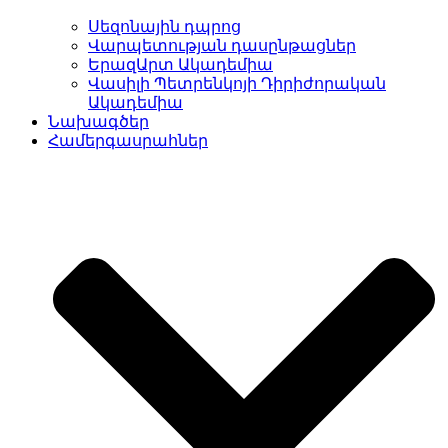
Սեզոնային դպրոց
Վարպետության դասընթացներ
ԵրազԱրտ Ակադեմիա
Վասիլի Պետրենկոյի Դիրիժորական
Ակադեմիա
Նախագծեր
Համերգասրահներ