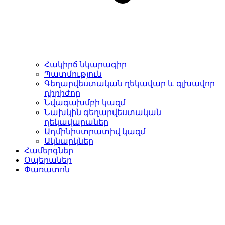
Հակիրճ նկարագիր
Պատմություն
Գեղարվեստական ղեկավար և գլխավոր
դիրիժոր
Նվագախմբի կազմ
Նախկին գեղարվեստական
ղեկավարաներ
Ադմինիստրատիվ կազմ
Ակնարկներ
Համերգներ
Օպերաներ
Փառատոն