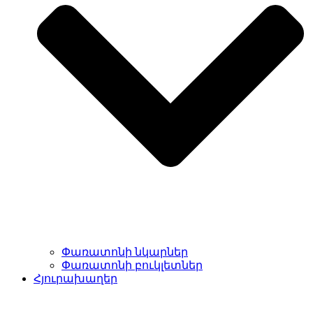
Փառատոնի նկարներ
Փառատոնի բուկլետներ
Հյուրախաղեր