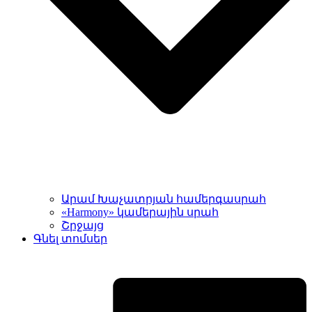
Արամ Խաչատրյան համերգասրահ
«Harmony» կամերային սրահ
Շրջայց
Գնել տոմսեր