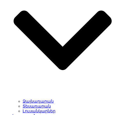
Ձայնադարան
Տեսադարան
Լուսանկարներ