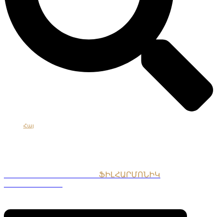
Հայ
Eng
Рус
ՀԱՅԱՍՏԱՆԻ ԱԶԳԱՅԻՆ
ՖԻԼՀԱՐՄՈՆԻԿ
ՆՎԱԳԱԽՈՒՄԲ