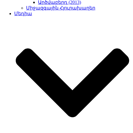
Արծվաբերդ (2013)
Միջազգային Հյուրախաղեր
Մեդիա