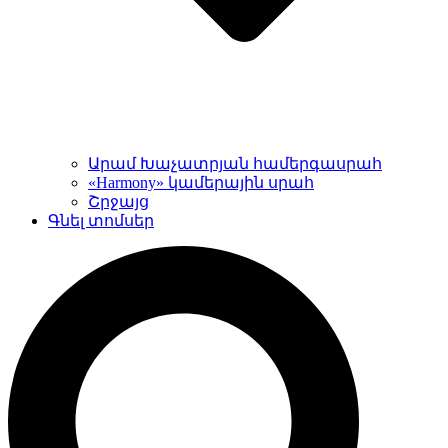
Արամ Խաչատրյան համերգասրահ
«Harmony» կամերային սրահ
Շրջայց
Գնել տոմսեր