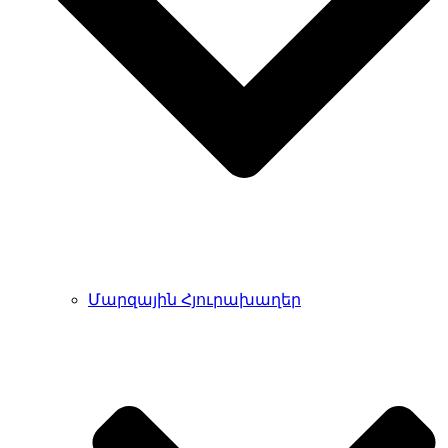
Մարզային Հյուրախաղեր