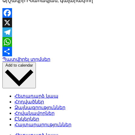
Արշավիր Իսահակյան, գալարափող
Facebook
X
Telegram
WhatsApp
Պատվիրել տոմսեր
Share
Add to calendar
Հետադարձ կապ
Հոդվածներ
Ձայնագրություններ
Հովանավորներ
Ընկերներ
Հայտարարություններ