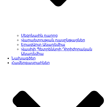
Սեզոնային դպրոց
Վարպետության դասընթացներ
ԵրազԱրտ Ակադեմիա
Վասիլի Պետրենկոյի Դիրիժորական
Ակադեմիա
Նախագծեր
Համերգասրահներ