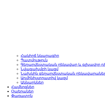
Հակիրճ նկարագիր
Պատմություն
Գեղարվեստական ղեկավար և գլխավոր դ
Նվագախմբի կազմ
Նախկին գեղարվեստական ղեկավարանե
Ադմինիստրատիվ կազմ
Ակնարկներ
Համերգներ
Օպերաներ
Փառատոն