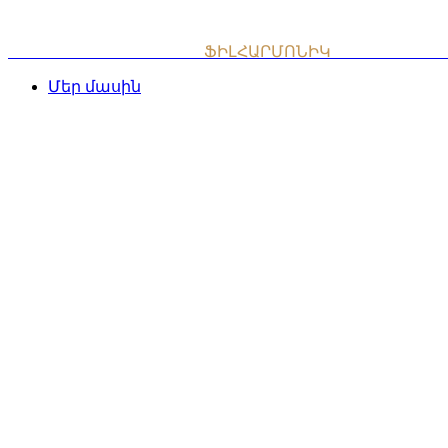
Skip
to
content
ՀԱՅԱՍՏԱՆԻ ԱԶԳԱՅԻՆ
ՖԻԼՀԱՐՄՈՆԻԿ
ՆՎԱԳԱԽՈՒՄ
Մեր մասին