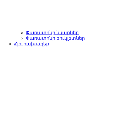
Փառատոնի նկարներ
Փառատոնի բուկլետներ
Հյուրախաղեր