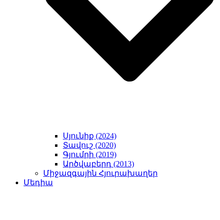
Սյունիք (2024)
Տավուշ (2020)
Գյումրի (2019)
Արծվաբերդ (2013)
Միջազգային Հյուրախաղեր
Մեդիա