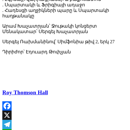
. Սպարտակի և Ֆրիգիայի ադաջո
. Հադեսցի աղջիկների պարը և Սպարտակի
հաղթանակը
Արամ Խաչատրյան՝ Ջութակի կոնցերտ
Մենակատար՝ Սերգեյ Խաչատրյան
Սերգեյ Ռախմանինով՝ Սիմֆոնիա թիվ 2, երկ 27
Դիրիժոր՝ Էդուարդ Թոփչյան
Roy Thomson Hall
Facebook
X