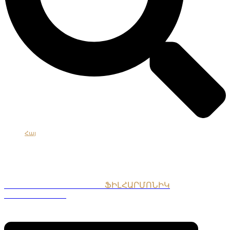
Հայ
Eng
Рус
ՀԱՅԱՍՏԱՆԻ ԱԶԳԱՅԻՆ
ՖԻԼՀԱՐՄՈՆԻԿ
ՆՎԱԳԱԽՈՒՄԲ