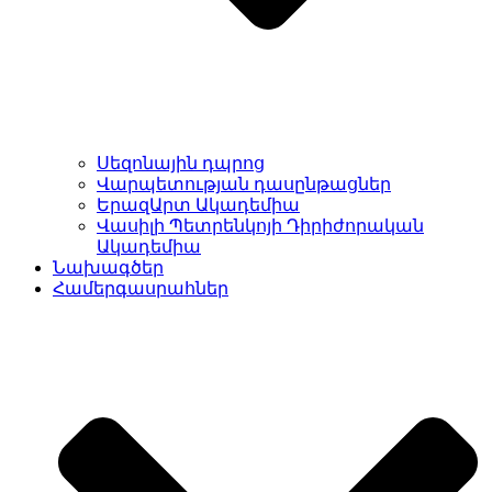
Սեզոնային դպրոց
Վարպետության դասընթացներ
ԵրազԱրտ Ակադեմիա
Վասիլի Պետրենկոյի Դիրիժորական
Ակադեմիա
Նախագծեր
Համերգասրահներ