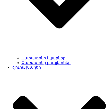
Փառատոնի նկարներ
Փառատոնի բուկլետներ
Հյուրախաղեր