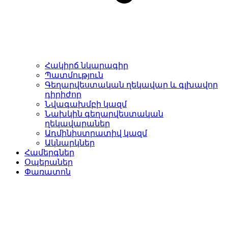
Հակիրճ նկարագիր
Պատմություն
Գեղարվեստական ղեկավար և գլխավոր
դիրիժոր
Նվագախմբի կազմ
Նախկին գեղարվեստական
ղեկավարաներ
Ադմինիստրատիվ կազմ
Ակնարկներ
Համերգներ
Օպերաներ
Փառատոն