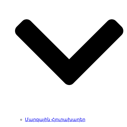
Մարզային Հյուրախաղեր