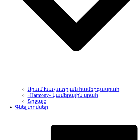
Արամ Խաչատրյան համերգասրահ
«Harmony» կամերային սրահ
Շրջայց
Գնել տոմսեր