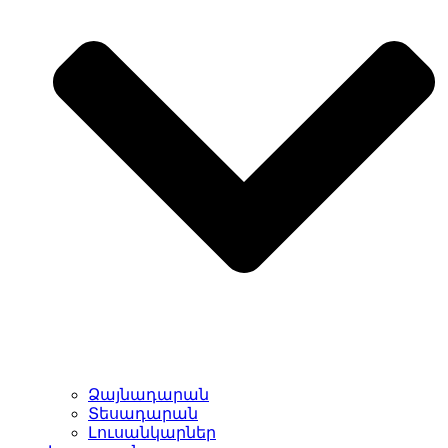
Ձայնադարան
Տեսադարան
Լուսանկարներ