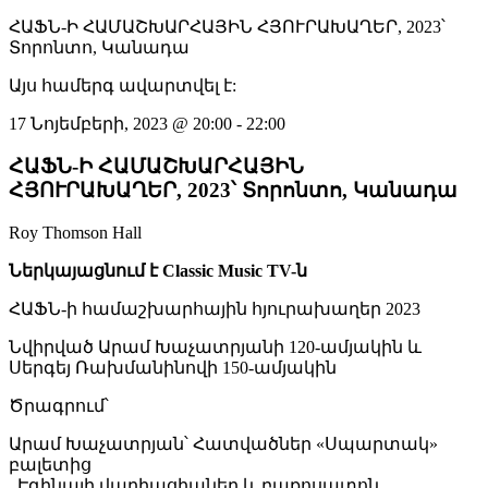
ՀԱՖՆ-Ի ՀԱՄԱՇԽԱՐՀԱՅԻՆ ՀՅՈՒՐԱԽԱՂԵՐ, 2023՝
Տորոնտո, Կանադա
Այս համերգ ավարտվել է:
17 Նոյեմբերի, 2023
@
20:00
-
22:00
ՀԱՖՆ-Ի ՀԱՄԱՇԽԱՐՀԱՅԻՆ
ՀՅՈՒՐԱԽԱՂԵՐ, 2023՝ Տորոնտո, Կանադա
Roy Thomson Hall
Ներկայացնում է Classic Music TV-ն
ՀԱՖՆ-ի համաշխարհային հյուրախաղեր 2023
Նվիրված Արամ Խաչատրյանի 120-ամյակին և
Սերգեյ Ռախմանինովի 150-ամյակին
Ծրագրում՝
Արամ Խաչատրյան՝ Հատվածներ «Սպարտակ»
բալետից
. Էգինայի վարիացիաներ և բաքոսատոն