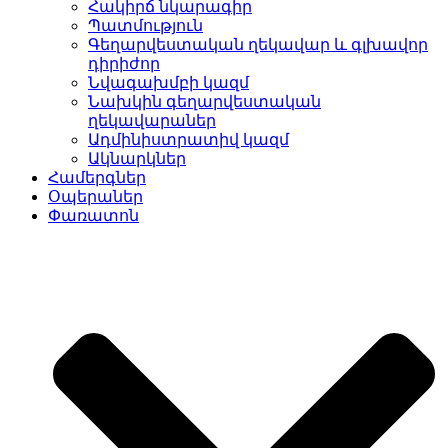
Հակիրճ նկարագիր
Պատմություն
Գեղարվեստական ղեկավար և գլխավոր
դիրիժոր
Նվագախմբի կազմ
Նախկին գեղարվեստական
ղեկավարաներ
Ադմինիստրատիվ կազմ
Ակնարկներ
Համերգներ
Օպերաներ
Փառատոն