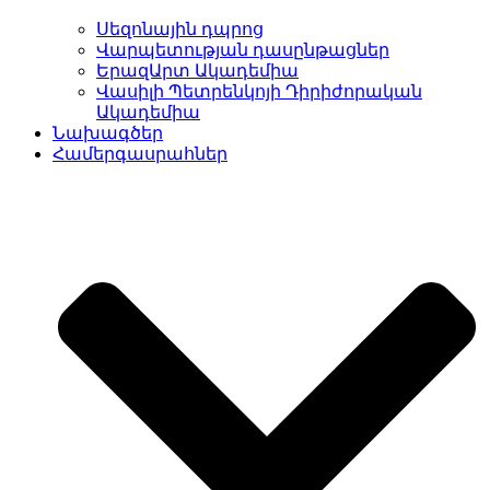
Սեզոնային դպրոց
Վարպետության դասընթացներ
ԵրազԱրտ Ակադեմիա
Վասիլի Պետրենկոյի Դիրիժորական
Ակադեմիա
Նախագծեր
Համերգասրահներ