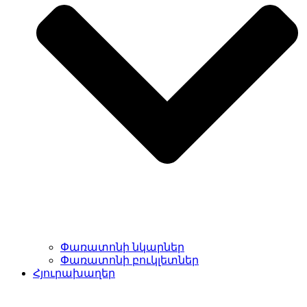
Փառատոնի նկարներ
Փառատոնի բուկլետներ
Հյուրախաղեր