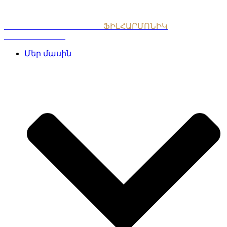
Skip
to
content
ՀԱՅԱՍՏԱՆԻ ԱԶԳԱՅԻՆ
ՖԻԼՀԱՐՄՈՆԻԿ
ՆՎԱԳԱԽՈՒՄԲ
Մեր մասին