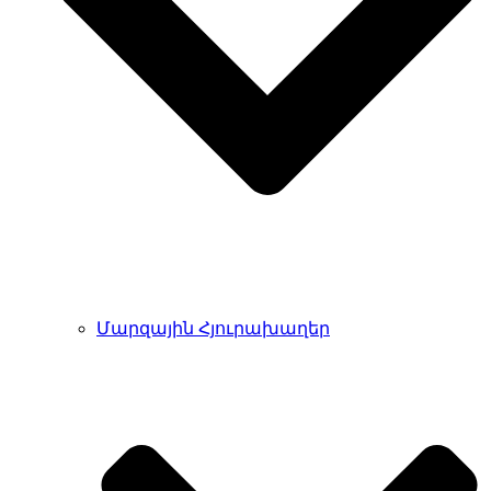
Մարզային Հյուրախաղեր