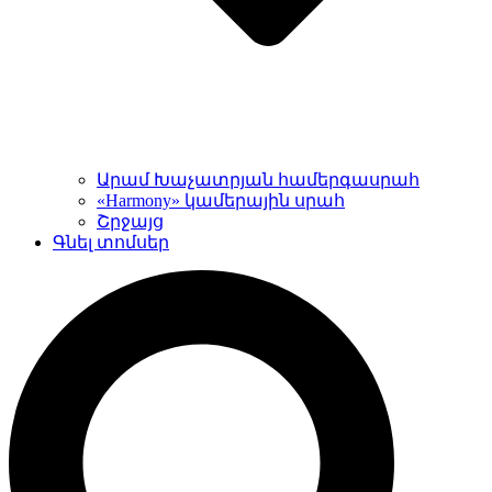
Արամ Խաչատրյան համերգասրահ
«Harmony» կամերային սրահ
Շրջայց
Գնել տոմսեր