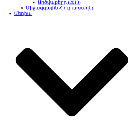
Արծվաբերդ (2013)
Միջազգային Հյուրախաղեր
Մեդիա