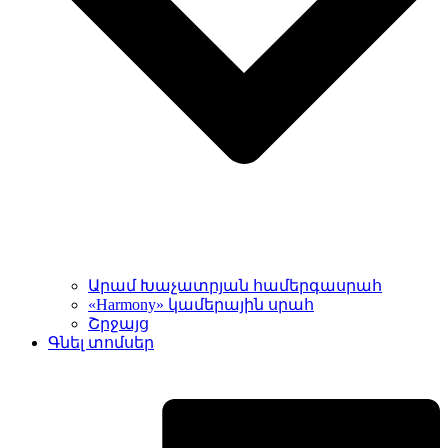
Արամ Խաչատրյան համերգասրահ
«Harmony» կամերային սրահ
Շրջայց
Գնել տոմսեր