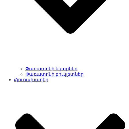
Փառատոնի նկարներ
Փառատոնի բուկլետներ
Հյուրախաղեր