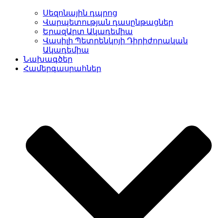
Սեզոնային դպրոց
Վարպետության դասընթացներ
ԵրազԱրտ Ակադեմիա
Վասիլի Պետրենկոյի Դիրիժորական
Ակադեմիա
Նախագծեր
Համերգասրահներ