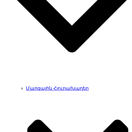
Մարզային Հյուրախաղեր