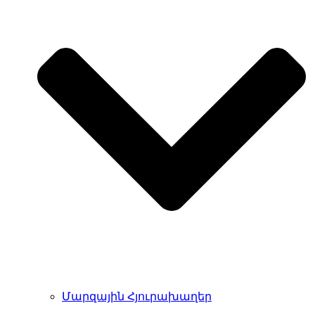
Մարզային Հյուրախաղեր