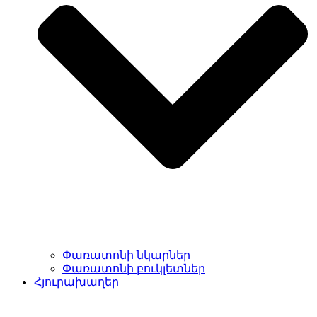
Փառատոնի նկարներ
Փառատոնի բուկլետներ
Հյուրախաղեր