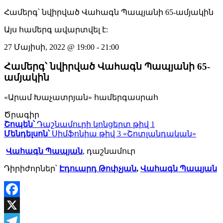
Համերգ՝ նվիրված Վահագն Պապյանի 65-ամյակին
Այս համերգ ավարտվել է:
27 Մայիսի, 2022
@
19:00
-
21:00
Համերգ՝ նվիրված Վահագն Պապյանի 65-
ամյակին
«Արամ Խաչատրյան» համերգասրահ
Ծրագիր
Շոպեն՝
Դաշնամուրի կոնցերտ թիվ 1
Մենդելսոն՝
Սիմֆոնիա թիվ 3 «Շոտլանդական»
Վահագն Պապյան
, դաշնամուր
Դիրիժորներ՝
Էդուարդ Թոփչյան
,
Վահագն Պապյան
Facebook
X