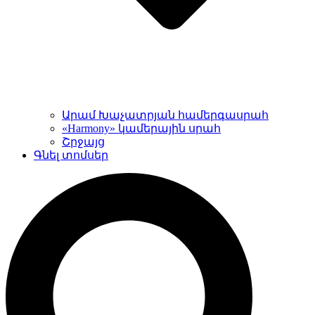
Արամ Խաչատրյան համերգասրահ
«Harmony» կամերային սրահ
Շրջայց
Գնել տոմսեր