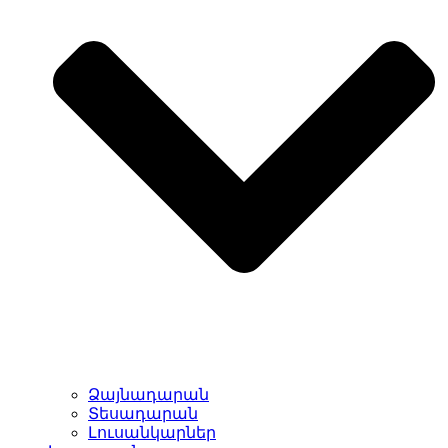
Ձայնադարան
Տեսադարան
Լուսանկարներ