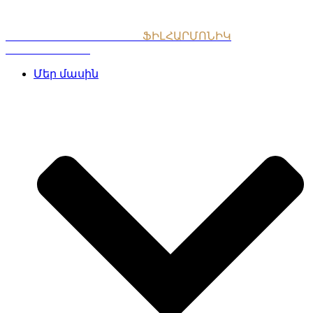
Skip
to
content
ՀԱՅԱՍՏԱՆԻ ԱԶԳԱՅԻՆ
ՖԻԼՀԱՐՄՈՆԻԿ
ՆՎԱԳԱԽՈՒՄԲ
Մեր մասին