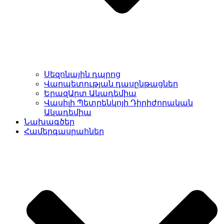
Սեզոնային դպրոց
Վարպետության դասընթացներ
ԵրազԱրտ Ակադեմիա
Վասիլի Պետրենկոյի Դիրիժորական
Ակադեմիա
Նախագծեր
Համերգասրահներ