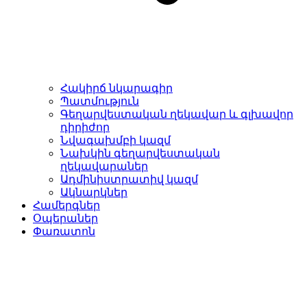
Հակիրճ նկարագիր
Պատմություն
Գեղարվեստական ղեկավար և գլխավոր
դիրիժոր
Նվագախմբի կազմ
Նախկին գեղարվեստական
ղեկավարաներ
Ադմինիստրատիվ կազմ
Ակնարկներ
Համերգներ
Օպերաներ
Փառատոն