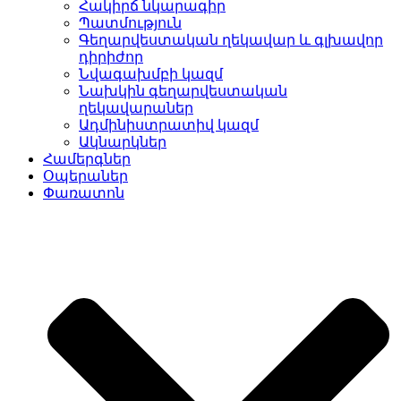
Հակիրճ նկարագիր
Պատմություն
Գեղարվեստական ղեկավար և գլխավոր
դիրիժոր
Նվագախմբի կազմ
Նախկին գեղարվեստական
ղեկավարաներ
Ադմինիստրատիվ կազմ
Ակնարկներ
Համերգներ
Օպերաներ
Փառատոն