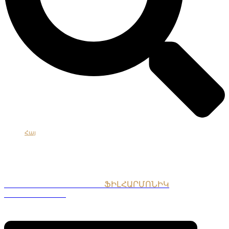
Հայ
Eng
Рус
ՀԱՅԱՍՏԱՆԻ ԱԶԳԱՅԻՆ
ՖԻԼՀԱՐՄՈՆԻԿ
ՆՎԱԳԱԽՈՒՄԲ