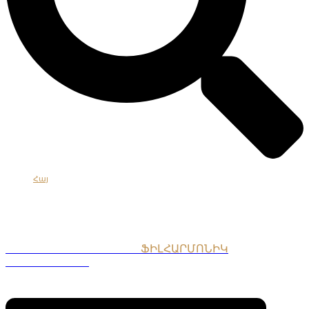
Հայ
Eng
Рус
ՀԱՅԱՍՏԱՆԻ ԱԶԳԱՅԻՆ
ՖԻԼՀԱՐՄՈՆԻԿ
ՆՎԱԳԱԽՈՒՄԲ