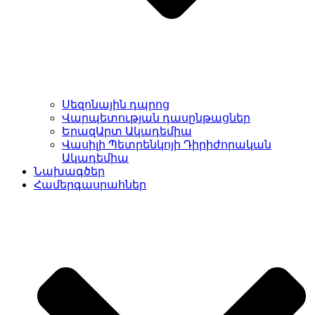
Սեզոնային դպրոց
Վարպետության դասընթացներ
ԵրազԱրտ Ակադեմիա
Վասիլի Պետրենկոյի Դիրիժորական
Ակադեմիա
Նախագծեր
Համերգասրահներ