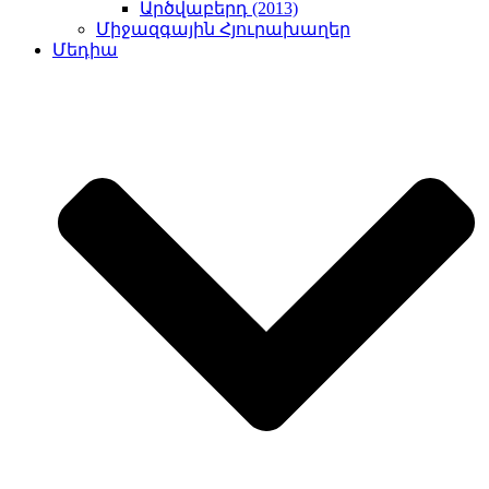
Արծվաբերդ (2013)
Միջազգային Հյուրախաղեր
Մեդիա