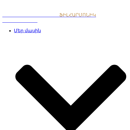
Skip
to
content
ՀԱՅԱՍՏԱՆԻ ԱԶԳԱՅԻՆ
ՖԻԼՀԱՐՄՈՆԻԿ
ՆՎԱԳԱԽՈՒՄԲ
Մեր մասին