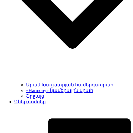
Արամ Խաչատրյան համերգասրահ
«Harmony» կամերային սրահ
Շրջայց
Գնել տոմսեր