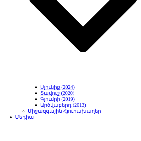
Սյունիք (2024)
Տավուշ (2020)
Գյումրի (2019)
Արծվաբերդ (2013)
Միջազգային Հյուրախաղեր
Մեդիա