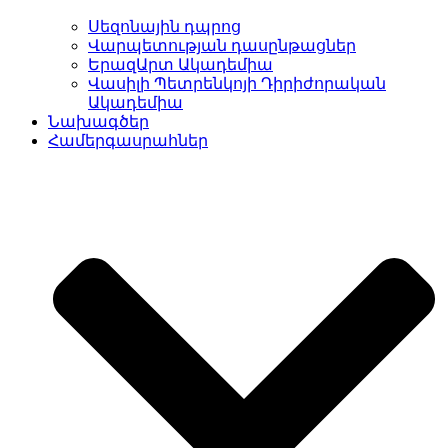
Սեզոնային դպրոց
Վարպետության դասընթացներ
ԵրազԱրտ Ակադեմիա
Վասիլի Պետրենկոյի Դիրիժորական
Ակադեմիա
Նախագծեր
Համերգասրահներ