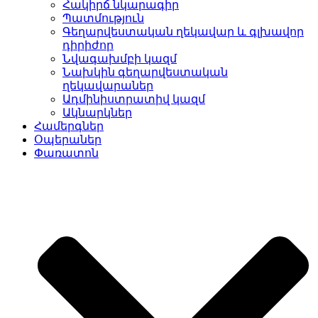
Հակիրճ նկարագիր
Պատմություն
Գեղարվեստական ղեկավար և գլխավոր
դիրիժոր
Նվագախմբի կազմ
Նախկին գեղարվեստական
ղեկավարաներ
Ադմինիստրատիվ կազմ
Ակնարկներ
Համերգներ
Օպերաներ
Փառատոն