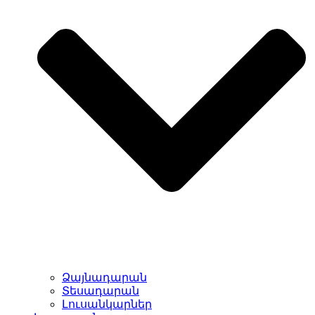
Ձայնադարան
Տեսադարան
Լուսանկարներ