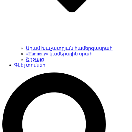
Արամ Խաչատրյան համերգասրահ
«Harmony» կամերային սրահ
Շրջայց
Գնել տոմսեր