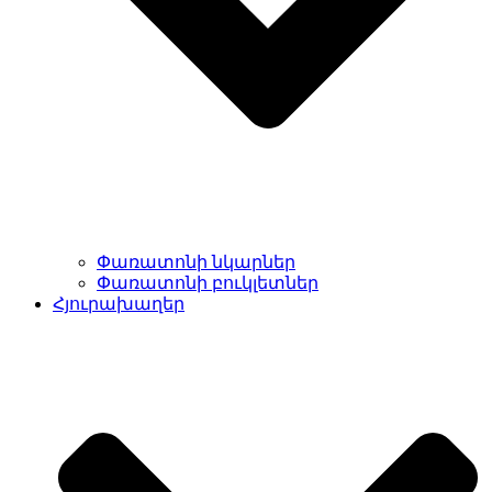
Փառատոնի նկարներ
Փառատոնի բուկլետներ
Հյուրախաղեր