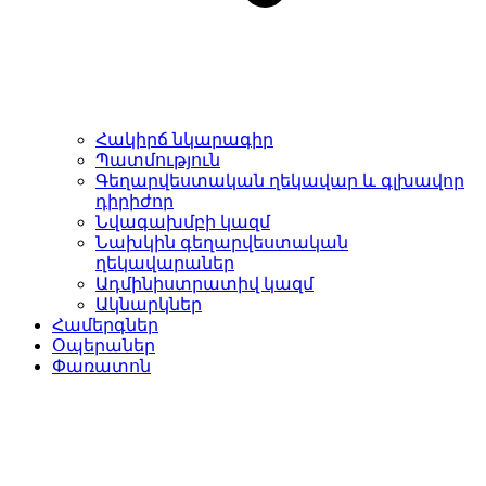
Հակիրճ նկարագիր
Պատմություն
Գեղարվեստական ղեկավար և գլխավոր
դիրիժոր
Նվագախմբի կազմ
Նախկին գեղարվեստական
ղեկավարաներ
Ադմինիստրատիվ կազմ
Ակնարկներ
Համերգներ
Օպերաներ
Փառատոն