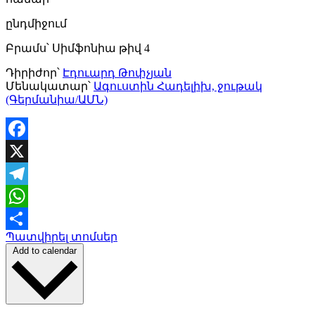
ընդմիջում
Բրամս՝ Սիմֆոնիա թիվ 4
Դիրիժոր՝
Էդուարդ Թոփչյան
Մենակատար՝
Ագուստին Հադելիխ, ջութակ
(Գերմանիա/ԱՄՆ)
Facebook
X
Telegram
WhatsApp
Պատվիրել տոմսեր
Share
Add to calendar