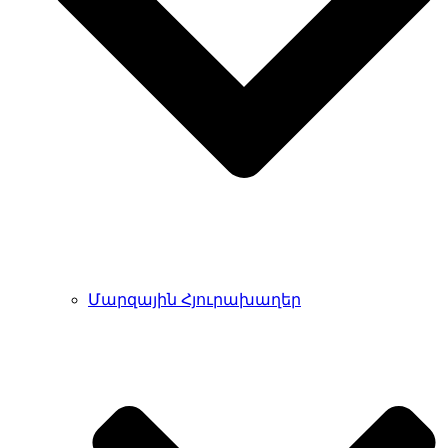
Մարզային Հյուրախաղեր