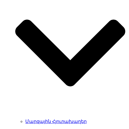
Մարզային Հյուրախաղեր